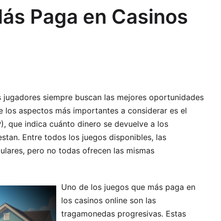
Más Paga en Casinos
os jugadores siempre buscan las mejores oportunidades
 los aspectos más importantes a considerar es el
), que indica cuánto dinero se devuelve a los
stan. Entre todos los juegos disponibles, las
ulares, pero no todas ofrecen las mismas
Uno de los juegos que más paga en
los casinos online son las
tragamonedas progresivas. Estas