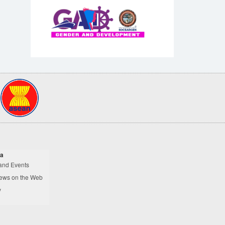
a
and Events
ews on the Web
y