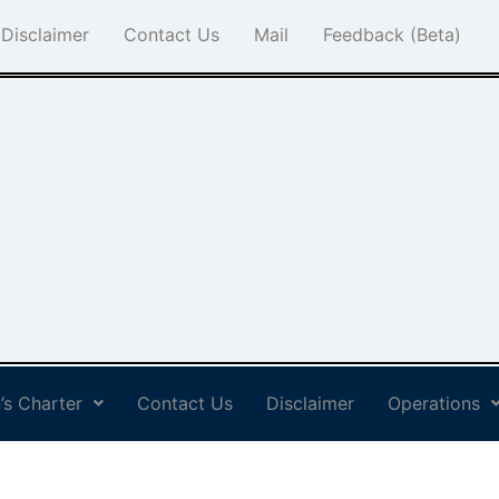
Disclaimer
Contact Us
Mail
Feedback (Beta)
’s Charter
Contact Us
Disclaimer
Operations