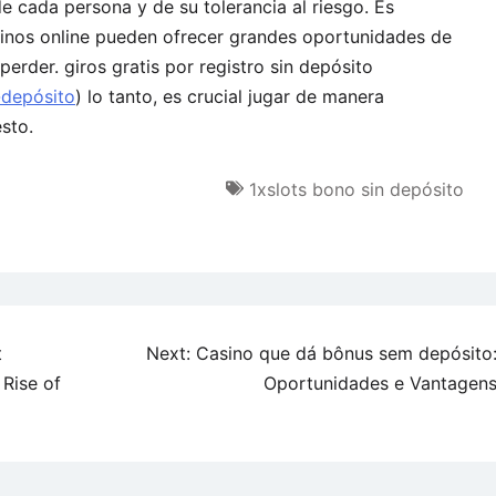
e cada persona y de su tolerancia al riesgo. Es
sinos online pueden ofrecer grandes oportunidades de
perder. giros gratis por registro sin depósito
-depósito
) lo tanto, es crucial jugar de manera
sto.
1xslots bono sin depósito
t
Next:
Casino que dá bônus sem depósito
Rise of
Oportunidades e Vantagen