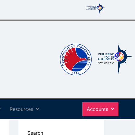
Resources
Accounts
Search