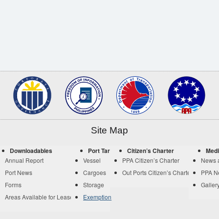
Site Map
Downloadables
Port Tariff
Citizen’s Charter
Medi
Annual Report
Vessel
PPA Citizen’s Charter
News 
Port News
Cargoes
Out Ports Citizen’s Charter
PPA N
Forms
Storage
Galler
Areas Available for Lease
Exemption