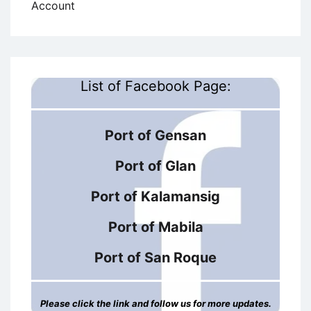
Account
List of Facebook Page:
Port of Gensan
Port of Glan
Port of Kalamansig
Port of Mabila
Port of San Roque
Please click the link and follow us for more updates.