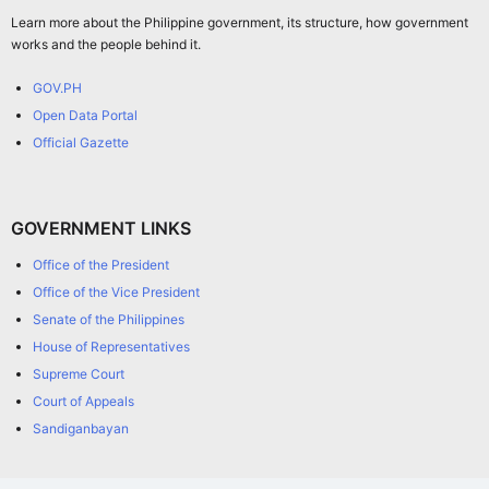
Learn more about the Philippine government, its structure, how government
works and the people behind it.
GOV.PH
Open Data Portal
Official Gazette
GOVERNMENT LINKS
Office of the President
Office of the Vice President
Senate of the Philippines
House of Representatives
Supreme Court
Court of Appeals
Sandiganbayan