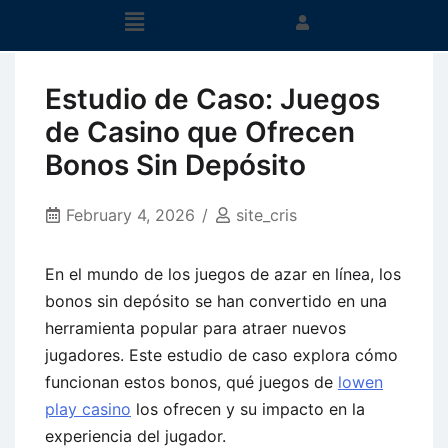
Estudio de Caso: Juegos
de Casino que Ofrecen
Bonos Sin Depósito
February 4, 2026
site_cris
En el mundo de los juegos de azar en línea, los
bonos sin depósito se han convertido en una
herramienta popular para atraer nuevos
jugadores. Este estudio de caso explora cómo
funcionan estos bonos, qué juegos de
lowen
play casino
los ofrecen y su impacto en la
experiencia del jugador.