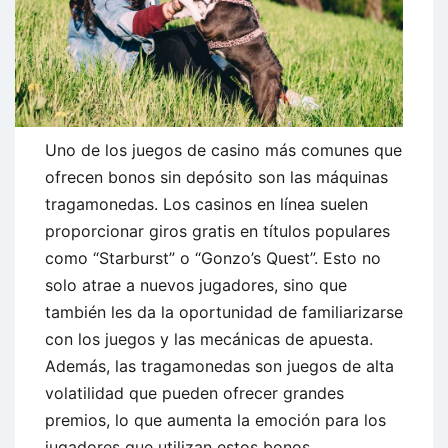
Uno de los juegos de casino más comunes que
ofrecen bonos sin depósito son las máquinas
tragamonedas. Los casinos en línea suelen
proporcionar giros gratis en títulos populares
como “Starburst” o “Gonzo’s Quest”. Esto no
solo atrae a nuevos jugadores, sino que
también les da la oportunidad de familiarizarse
con los juegos y las mecánicas de apuesta.
Además, las tragamonedas son juegos de alta
volatilidad que pueden ofrecer grandes
premios, lo que aumenta la emoción para los
jugadores que utilizan estos bonos.