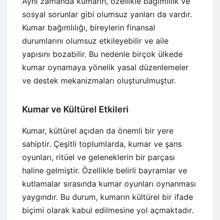
Aynı zamanda kumarın, özellikle bağımlılık ve
sosyal sorunlar gibi olumsuz yanları da vardır.
Kumar bağımlılığı, bireylerin finansal
durumlarını olumsuz etkileyebilir ve aile
yapısını bozabilir. Bu nedenle birçok ülkede
kumar oynamaya yönelik yasal düzenlemeler
ve destek mekanizmaları oluşturulmuştur.
Kumar ve Kültürel Etkileri
Kumar, kültürel açıdan da önemli bir yere
sahiptir. Çeşitli toplumlarda, kumar ve şans
oyunları, ritüel ve geleneklerin bir parçası
haline gelmiştir. Özellikle belirli bayramlar ve
kutlamalar sırasında kumar oyunları oynanması
yaygındır. Bu durum, kumarın kültürel bir ifade
biçimi olarak kabul edilmesine yol açmaktadır.