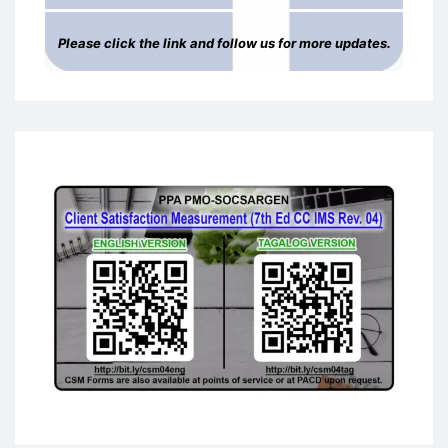
Please click the link and follow us for more updates.