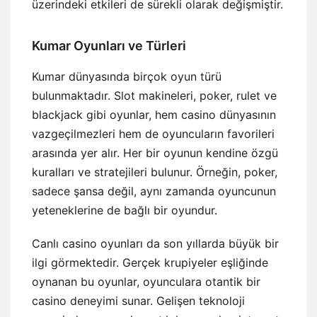
üzerindeki etkileri de sürekli olarak değişmiştir.
Kumar Oyunları ve Türleri
Kumar dünyasında birçok oyun türü
bulunmaktadır. Slot makineleri, poker, rulet ve
blackjack gibi oyunlar, hem casino dünyasının
vazgeçilmezleri hem de oyuncuların favorileri
arasında yer alır. Her bir oyunun kendine özgü
kuralları ve stratejileri bulunur. Örneğin, poker,
sadece şansa değil, aynı zamanda oyuncunun
yeteneklerine de bağlı bir oyundur.
Canlı casino oyunları da son yıllarda büyük bir
ilgi görmektedir. Gerçek krupiyeler eşliğinde
oynanan bu oyunlar, oyunculara otantik bir
casino deneyimi sunar. Gelişen teknoloji