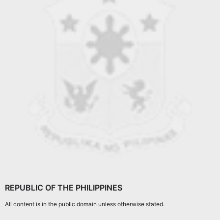
REPUBLIC OF THE PHILIPPINES
All content is in the public domain unless otherwise stated.