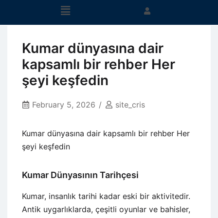
Kumar dünyasına dair
kapsamlı bir rehber Her
şeyi keşfedin
February 5, 2026
site_cris
Kumar dünyasına dair kapsamlı bir rehber Her
şeyi keşfedin
Kumar Dünyasının Tarihçesi
Kumar, insanlık tarihi kadar eski bir aktivitedir.
Antik uygarlıklarda, çeşitli oyunlar ve bahisler,