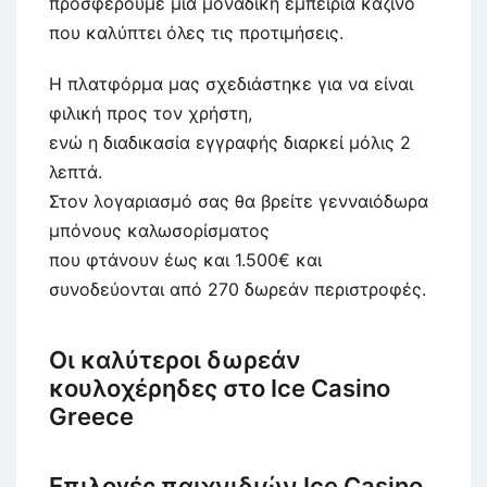
προσφέρουμε μια μοναδική εμπειρία καζίνο
που καλύπτει όλες τις προτιμήσεις.
Η πλατφόρμα μας σχεδιάστηκε για να είναι
φιλική προς τον χρήστη,
ενώ η διαδικασία εγγραφής διαρκεί μόλις 2
λεπτά.
Στον λογαριασμό σας θα βρείτε γενναιόδωρα
μπόνους καλωσορίσματος
που φτάνουν έως και 1.500€ και
συνοδεύονται από 270 δωρεάν περιστροφές.
Οι καλύτεροι δωρεάν
κουλοχέρηδες στο Ice Casino
Greece
Επιλογές παιχνιδιών Ice Casino