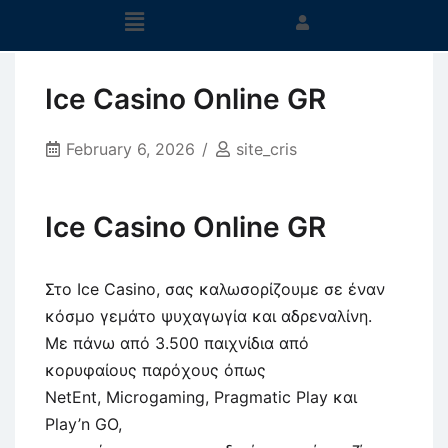
Ice Casino Online GR
February 6, 2026
site_cris
Ice Casino Online GR
Στο Ice Casino, σας καλωσορίζουμε σε έναν
κόσμο γεμάτο ψυχαγωγία και αδρεναλίνη.
Με πάνω από 3.500 παιχνίδια από
κορυφαίους παρόχους όπως
NetEnt, Microgaming, Pragmatic Play και
Play’n GO,