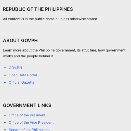
REPUBLIC OF THE PHILIPPINES
All content is in the public domain unless otherwise stated.
ABOUT GOVPH
Learn more about the Philippine government, its structure, how government
works and the people behind it.
GOV.PH
Open Data Portal
Official Gazette
GOVERNMENT LINKS
Office of the President
Office of the Vice President
Senate of the Philippines