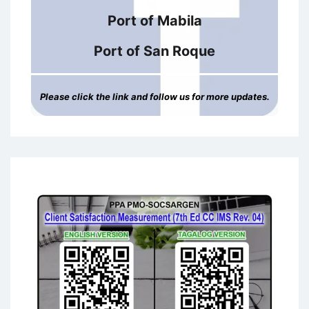
Port of Mabila
Port of San Roque
Please click the link and follow us for more updates.