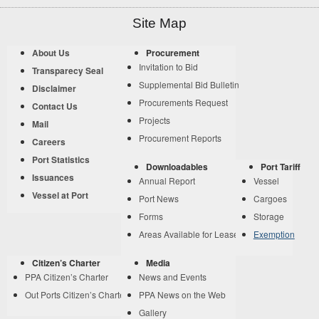
Site Map
About Us
Procurement
Invitation to Bid
Transparecy Seal
Supplemental Bid Bulletin
Disclaimer
Procurements Request
Contact Us
Projects
Mail
Procurement Reports
Careers
Port Statistics
Downloadables
Port Tariff
Issuances
Annual Report
Vessel
Vessel at Port
Port News
Cargoes
Forms
Storage
Areas Available for Lease
Exemption
Citizen’s Charter
Media
PPA Citizen’s Charter
News and Events
Out Ports Citizen’s Charter
PPA News on the Web
Gallery