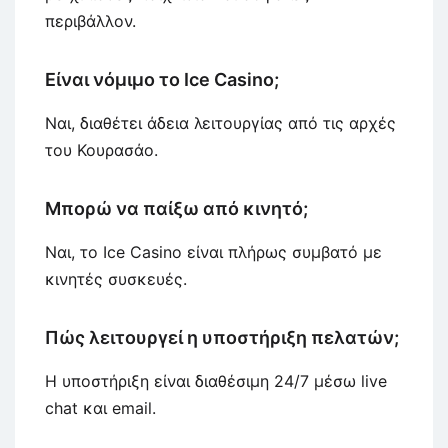
περιβάλλον.
Είναι νόμιμο το Ice Casino;
Ναι, διαθέτει άδεια λειτουργίας από τις αρχές
του Κουρασάο.
Μπορώ να παίξω από κινητό;
Ναι, το Ice Casino είναι πλήρως συμβατό με
κινητές συσκευές.
Πώς λειτουργεί η υποστήριξη πελατών;
Η υποστήριξη είναι διαθέσιμη 24/7 μέσω live
chat και email.