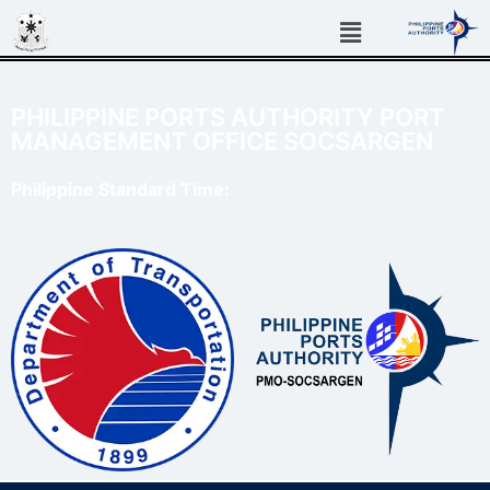
PHILIPPINE PORTS AUTHORITY PORT
MANAGEMENT OFFICE SOCSARGEN
Philippine Standard Time: