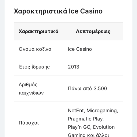
Χαρακτηριστικά Ice Casino
Χαρακτηριστικό
Λεπτομέρειες
Όνομα καζίνο
Ice Casino
Έτος ίδρυσης
2013
Αριθμός
Πάνω από 3.500
παιχνιδιών
NetEnt, Microgaming,
Pragmatic Play,
Πάροχοι
Play’n GO, Evolution
Gaming και άλλοι