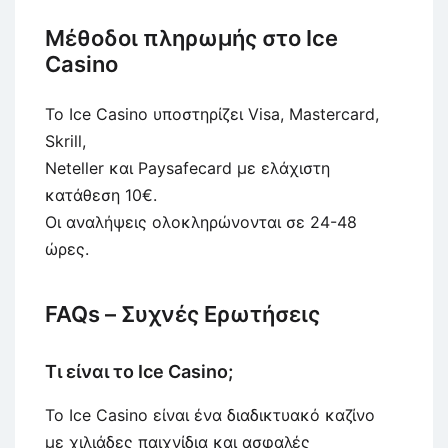
Μέθοδοι πληρωμής στο Ice
Casino
Το Ice Casino υποστηρίζει Visa, Mastercard,
Skrill,
Neteller και Paysafecard με ελάχιστη
κατάθεση 10€.
Οι αναλήψεις ολοκληρώνονται σε 24-48
ώρες.
FAQs – Συχνές Ερωτήσεις
Τι είναι το Ice Casino;
Το Ice Casino είναι ένα διαδικτυακό καζίνο
με χιλιάδες παιχνίδια και ασφαλές