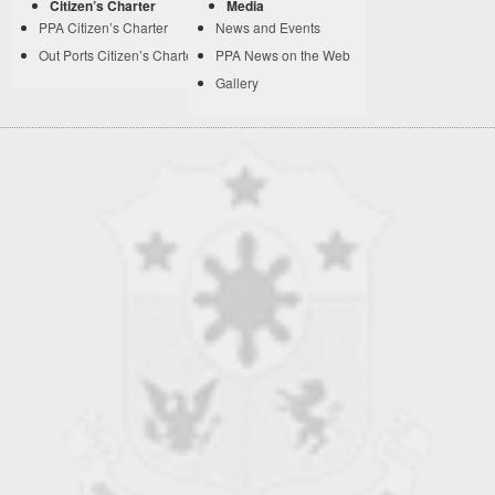
Citizen’s Charter
Media
PPA Citizen’s Charter
News and Events
Out Ports Citizen’s Charter
PPA News on the Web
Gallery