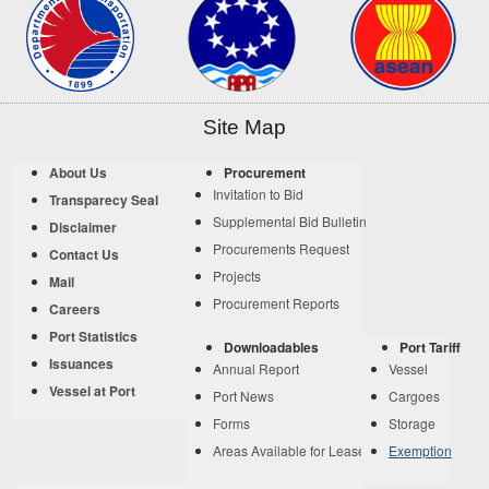
Site Map
About Us
Procurement
Invitation to Bid
Transparecy Seal
Supplemental Bid Bulletin
Disclaimer
Procurements Request
Contact Us
Projects
Mail
Procurement Reports
Careers
Port Statistics
Downloadables
Port Tariff
Issuances
Annual Report
Vessel
Vessel at Port
Port News
Cargoes
Forms
Storage
Areas Available for Lease
Exemption