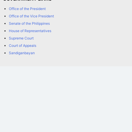
Office of the President
Office of the Vice President
Senate of the Philippines
House of Representatives
Supreme Court
Court of Appeals
Sandiganbayan