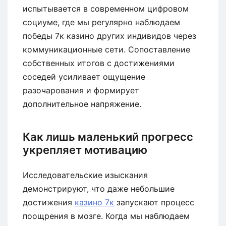
испытывается в современном цифровом
социуме, где мы регулярно наблюдаем
победы 7к казино других индивидов через
коммуникационные сети. Сопоставление
собственных итогов с достижениями
соседей усиливает ощущение
разочарования и формирует
дополнительное напряжение.
Как лишь маленький прогресс
укрепляет мотивацию
Исследовательские изыскания
демонстрируют, что даже небольшие
достижения
казино 7к
запускают процесс
поощрения в мозге. Когда мы наблюдаем