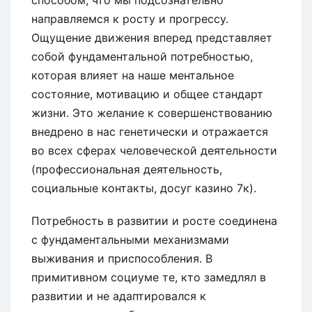
направляемся к росту и прогрессу.
Ощущение движения вперед представляет
собой фундаментальной потребностью,
которая влияет на наше ментальное
состояние, мотивацию и общее стандарт
жизни. Это желание к совершенствованию
внедрено в нас генетически и отражается
во всех сферах человеческой деятельности
(профессиональная деятельность,
социальные контакты, досуг казино 7к).
Потребность в развитии и росте соединена
с фундаментальными механизмами
выживания и приспособления. В
примитивном социуме те, кто замедлял в
развитии и не адаптировался к