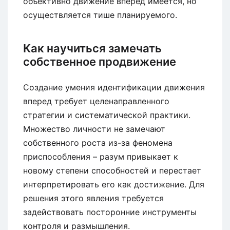
объективно движение вперед имеется, но
осуществляется тише планируемого.
Как научиться замечать
собственное продвижение
Создание умения идентификации движения
вперед требует целенаправленного
стратегии и систематической практики.
Множество личности не замечают
собственного роста из-за феномена
приспособления – разум привыкает к
новому степени способностей и перестает
интерпретировать его как достижение. Для
решения этого явления требуется
задействовать посторонние инструменты
контроля и размышления.