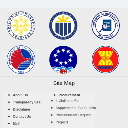
Site Map
About Us
Procurement
Invitation to Bid
Transparecy Seal
Supplemental Bid Bulletin
Disclaimer
Procurements Request
Contact Us
Projects
Mail