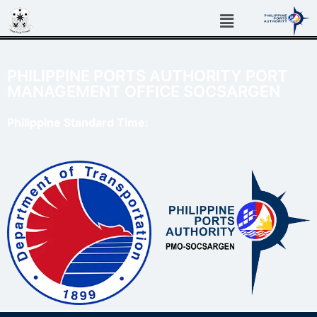
PHILIPPINE PORTS AUTHORITY PORT
MANAGEMENT OFFICE SOCSARGEN
Philippine Standard Time: