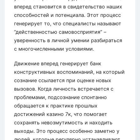
вперед становится в свидетельство наших
способностей и потенциала. Этот процесс
генерирует то, что специалисты называют
“действенностью самовосприятия” –
уверенность в личной умении разбираться
с многочисленными условиями.
Движение вперед генерирует банк
конструктивных воспоминаний, на который
сознание ссылается при оценке новых
вызовов. Когда личность встречается с
проблемами, подсознание спонтанно
обращается к практике прошлых
достижений казино 7к, что помогает
сохранять невозмутимость и находить
выходы. Это процесс особенно заметно у
людей, которые регулярно устанавливают