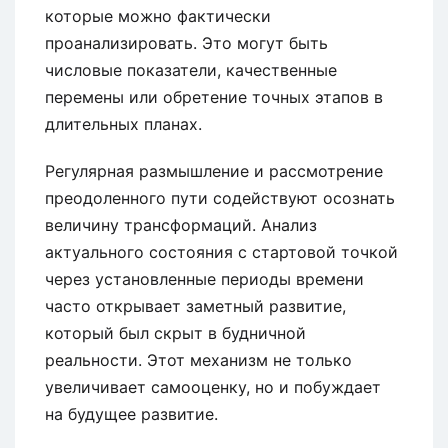
которые можно фактически
проанализировать. Это могут быть
числовые показатели, качественные
перемены или обретение точных этапов в
длительных планах.
Регулярная размышление и рассмотрение
преодоленного пути содействуют осознать
величину трансформаций. Анализ
актуального состояния с стартовой точкой
через установленные периоды времени
часто открывает заметный развитие,
который был скрыт в будничной
реальности. Этот механизм не только
увеличивает самооценку, но и побуждает
на будущее развитие.