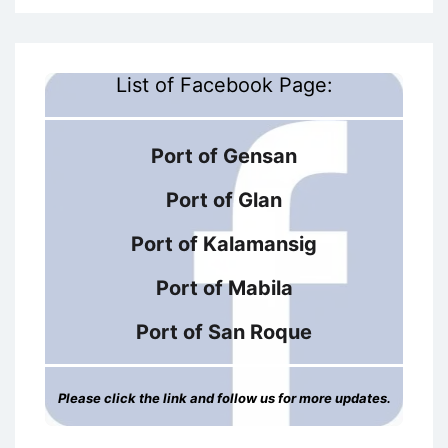
List of Facebook Page:
Port of Gensan
Port of Glan
Port of Kalamansig
Port of Mabila
Port of San Roque
Please click the link and follow us for more updates.