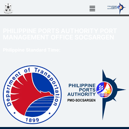
PHILIPPINE PORTS AUTHORITY PORT
MANAGEMENT OFFICE SOCSARGEN
Philippine Standard Time: