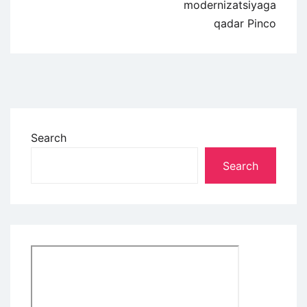
modernizatsiyaga
qadar Pinco
Search
Search