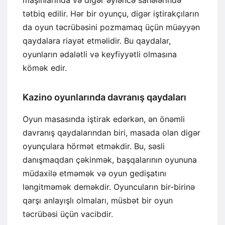
tətbiq edilir. Hər bir oyunçu, digər iştirakçıların
da oyun təcrübəsini pozmamaq üçün müəyyən
qaydalara riayət etməlidir. Bu qaydalar,
oyunların ədalətli və keyfiyyətli olmasına
kömək edir.
Kazino oyunlarında davranış qaydaları
Oyun masasında iştirak edərkən, ən önəmli
davranış qaydalarından biri, masada olan digər
oyunçulara hörmət etməkdir. Bu, səsli
danışmaqdan çəkinmək, başqalarının oyununa
müdaxilə etməmək və oyun gedişatını
ləngitməmək deməkdir. Oyuncuların bir-birinə
qarşı anlayışlı olmaları, müsbət bir oyun
təcrübəsi üçün vacibdir.