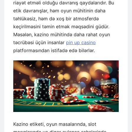
riayət etməli olduğu davranış qaydalarıdır. Bu
etik davranışlar, həm oyun mühitinin daha
təhlükəsiz, həm də xoş bir atmosferdə
keçirilməsini təmin etmək məqsədini güdür.
Məsələn, kazino mühitində daha rahat oyun
təcrübəsi üçün insanlar
pin up casino
platformasından istifadə edə bilərlər.
Kazino etiketi, oyun masalarında, slot
maşınlarında və digər əyləncə sahələrində