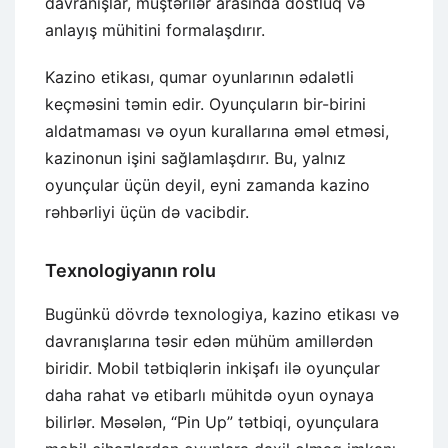
davranışlar, müştərilər arasında dostluq və
anlayış mühitini formalaşdırır.
Kazino etikası, qumar oyunlarının ədalətli
keçməsini təmin edir. Oyunçuların bir-birini
aldatmaması və oyun kurallarına əməl etməsi,
kazinonun işini sağlamlaşdırır. Bu, yalnız
oyunçular üçün deyil, eyni zamanda kazino
rəhbərliyi üçün də vacibdir.
Texnologiyanın rolu
Bugünkü dövrdə texnologiya, kazino etikası və
davranışlarına təsir edən mühüm amillərdən
biridir. Mobil tətbiqlərin inkişafı ilə oyunçular
daha rahat və etibarlı mühitdə oyun oynaya
bilirlər. Məsələn, “Pin Up” tətbiqi, oyunçulara