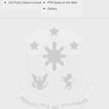
Out Ports Citizen’s Charter
PPA News on the Web
Gallery