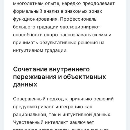
многолетнем опыте, нередко преодолевает
формальный анализ в знакомых зонах
функционирования. Профессионалы
большого градации эволюционируют
способность скоро распознавать схемы и
принимать результативные решения на
интуитивном градации.
Сочетание внутреннего
переживания и объективных
данных
Совершенный подход к принятию решений
предусматривает интеграцию как
рациональной, так и интуитивной данных.
Чувственный интеллект заключает
потенциал использовать эмоциональную