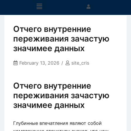
Отчего внутренние
переживания зачастую
значимее данных
February 13, 2026
site_cris
Отчего внутренние
переживания зачастую
значимее данных
Глубинные впечатления являют собой
комплексную структуру знаков, что наш