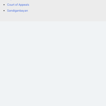
Court of Appeals
Sandiganbayan