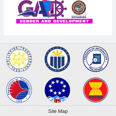
Site Map