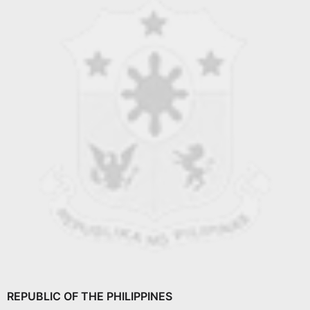
REPUBLIC OF THE PHILIPPINES