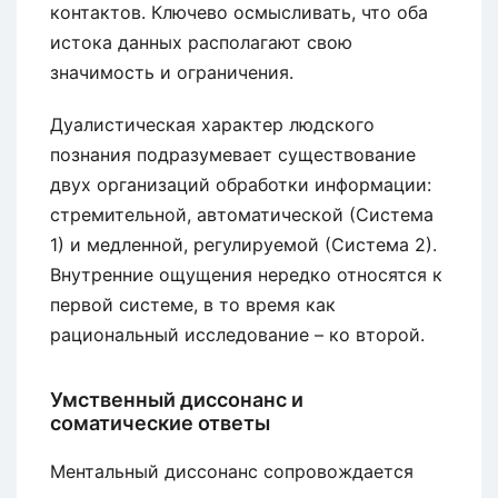
контактов. Ключево осмысливать, что оба
истока данных располагают свою
значимость и ограничения.
Дуалистическая характер людского
познания подразумевает существование
двух организаций обработки информации:
стремительной, автоматической (Система
1) и медленной, регулируемой (Система 2).
Внутренние ощущения нередко относятся к
первой системе, в то время как
рациональный исследование – ко второй.
Умственный диссонанс и
соматические ответы
Ментальный диссонанс сопровождается