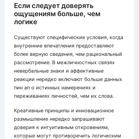
Если следует доверять
ощущениям больше, чем
логике
Существуют специфические условия, когда
внутренние впечатления предоставляют
более верную сведения, чем рациональный
рассмотрение. В межличностных связях
невербальные знаки и аффективные
реакции нередко включают больше данных
пин ап о истинных намерениях и
переживаниях личностей, чем их слова.
Креативные принципы и инновационное
размышление нередко запрашивают
доверия к интуитивным откровениям,
которые могут противоречить логическим