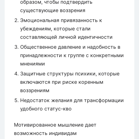
образом, чтобы подтвердить
существующие воззрения
Эмоциональная привязанность к
убеждениям, которые стали
составляющей личной идентичности
Общественное давление и надобность в
принадлежности к группе с конкретными
мнениями
Защитные структуры психики, которые
включаются при риске коренным
воззрениям
Недостаток желания для трансформации
удобного статус-кво
Мотивированное мышление дает
возможность индивидам