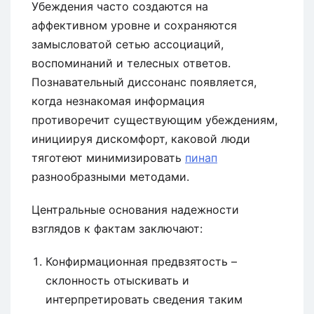
Убеждения часто создаются на
аффективном уровне и сохраняются
замысловатой сетью ассоциаций,
воспоминаний и телесных ответов.
Познавательный диссонанс появляется,
когда незнакомая информация
противоречит существующим убеждениям,
инициируя дискомфорт, каковой люди
тяготеют минимизировать
пинап
разнообразными методами.
Центральные основания надежности
взглядов к фактам заключают:
Конфирмационная предвзятость –
склонность отыскивать и
интерпретировать сведения таким