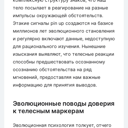
тело посылает в реагирование на разные
импульсы окружающей обстоятельств.
Этакие сигналы pin up создаются на базисе
миллионов лет эволюционного становления
и регулярно включают данные, недоступную
для рационального изучения. Нынешние
изыскания выявляют, что телесные реакции
способны предшествовать осознанному
осознанию обстоятельства на ряд
мгновений, предоставляя нам важные
информацию для принятия выводов.
Эволюционные поводы доверия
к телесным маркерам
Эволюционная психология толкует, отчего