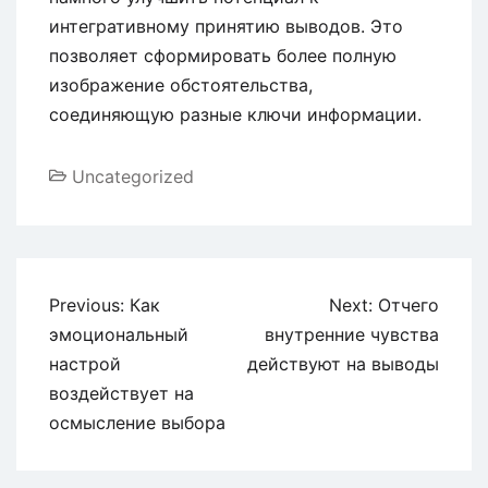
интегративному принятию выводов. Это
позволяет сформировать более полную
изображение обстоятельства,
соединяющую разные ключи информации.
Uncategorized
Previous:
Как
Next:
Отчего
эмоциональный
внутренние чувства
настрой
действуют на выводы
воздействует на
осмысление выбора