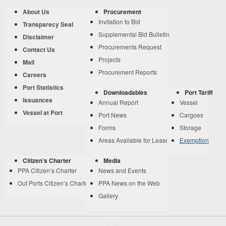
About Us
Procurement
Invitation to Bid
Transparecy Seal
Supplemental Bid Bulletin
Disclaimer
Procurements Request
Contact Us
Projects
Mail
Procurement Reports
Careers
Port Statistics
Downloadables
Port Tariff
Issuances
Annual Report
Vessel
Vessel at Port
Port News
Cargoes
Forms
Storage
Areas Available for Lease
Exemption
Citizen’s Charter
Media
PPA Citizen’s Charter
News and Events
Out Ports Citizen’s Charter
PPA News on the Web
Gallery