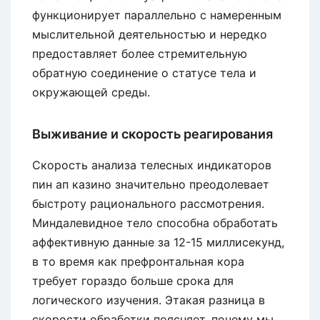
функционирует параллельно с намеренным
мыслительной деятельностью и нередко
предоставляет более стремительную
обратную соединение о статусе тела и
окружающей среды.
Выживание и скорость реагирования
Скорость анализа телесных индикаторов
пин ап казино значительно преодолевает
быстроту рационального рассмотрения.
Миндалевидное тело способна обработать
аффективную данные за 12-15 миллисекунд,
в то время как префронтальная кора
требует гораздо больше срока для
логического изучения. Этакая разница в
скорости обработки поясняет, почему мы