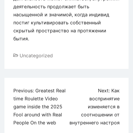
деятельность продолжает быть
насыщенной и значимой, когда индивид
постиг культивировать собственный
скрытый пространство на протяжении
бытия.
Uncategorized
Previous:
Greatest Real
Next:
Как
time Roulette Video
воспринятие
game inside the 2025
изменяется в
Fool around with Real
соотношении от
People On the web
внутреннего настроя