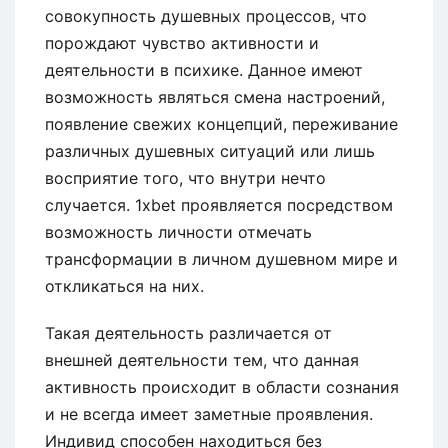
совокупность душевных процессов, что
порождают чувство активности и
деятельности в психике. Данное имеют
возможность являться смена настроений,
появление свежих концепций, переживание
различных душевных ситуаций или лишь
восприятие того, что внутри нечто
случается. 1xbet проявляется посредством
возможность личности отмечать
трансформации в личном душевном мире и
откликаться на них.
Такая деятельность различается от
внешней деятельности тем, что данная
активность происходит в области сознания
и не всегда имеет заметные проявления.
Индивид способен находиться без