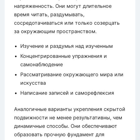
напряженность. Они могут длительное
время читать, раздумывать,
сосредотачиваться или только созерцать
за окружающим пространством.
Изучение и раздумья над изученным
Концентрированные упражнения и
самонаблюдение
Рассматривание окружающего мира или
искусства
Написание записей и саморефлексия
Аналогичные варианты укрепления скрытой
подвижности не менее результативны, чем
динамичные способы. Они обеспечивают
образовать прочную фундамент для