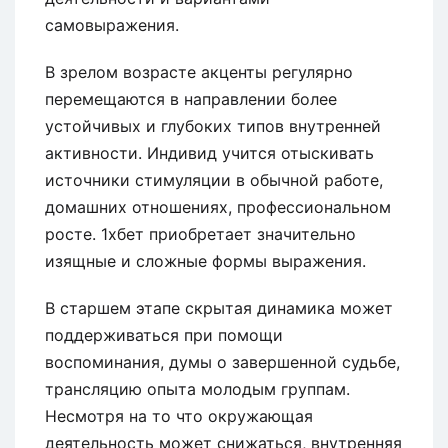
самовыражения.
В зрелом возрасте акценты регулярно
перемещаются в направлении более
устойчивых и глубоких типов внутренней
активности. Индивид учится отыскивать
источники стимуляции в обычной работе,
домашних отношениях, профессиональном
росте. 1хбет приобретает значительно
изящные и сложные формы выражения.
В старшем этапе скрытая динамика может
поддерживаться при помощи
воспоминания, думы о завершенной судьбе,
трансляцию опыта молодым группам.
Несмотря на то что окружающая
деятельность может снижаться, внутренняя