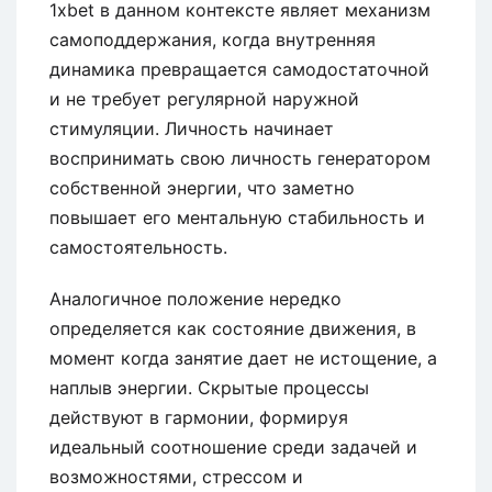
1xbet в данном контексте являет механизм
самоподдержания, когда внутренняя
динамика превращается самодостаточной
и не требует регулярной наружной
стимуляции. Личность начинает
воспринимать свою личность генератором
собственной энергии, что заметно
повышает его ментальную стабильность и
самостоятельность.
Аналогичное положение нередко
определяется как состояние движения, в
момент когда занятие дает не истощение, а
наплыв энергии. Скрытые процессы
действуют в гармонии, формируя
идеальный соотношение среди задачей и
возможностями, стрессом и