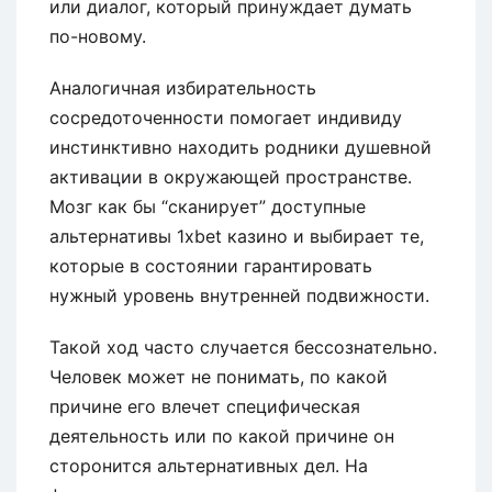
или диалог, который принуждает думать
по-новому.
Аналогичная избирательность
сосредоточенности помогает индивиду
инстинктивно находить родники душевной
активации в окружающей пространстве.
Мозг как бы “сканирует” доступные
альтернативы 1xbet казино и выбирает те,
которые в состоянии гарантировать
нужный уровень внутренней подвижности.
Такой ход часто случается бессознательно.
Человек может не понимать, по какой
причине его влечет специфическая
деятельность или по какой причине он
сторонится альтернативных дел. На