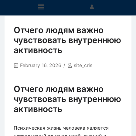
Отчего людям важно
чувствовать внутреннюю
активность
February 16, 2026
site_cris
Отчего людям важно
чувствовать внутреннюю
активность
Психическая жизнь человека является
непрерывный течение идей, эмоций и