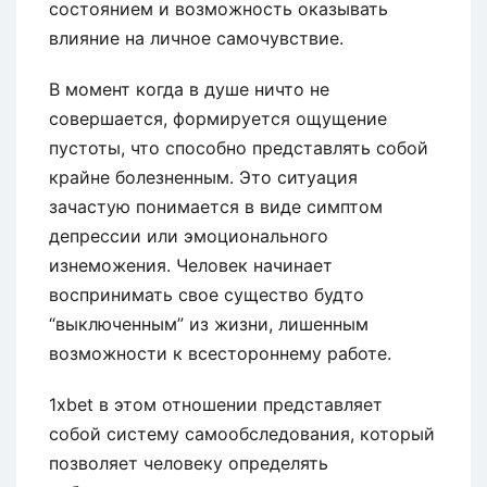
состоянием и возможность оказывать
влияние на личное самочувствие.
В момент когда в душе ничто не
совершается, формируется ощущение
пустоты, что способно представлять собой
крайне болезненным. Это ситуация
зачастую понимается в виде симптом
депрессии или эмоционального
изнеможения. Человек начинает
воспринимать свое существо будто
“выключенным” из жизни, лишенным
возможности к всестороннему работе.
1xbet в этом отношении представляет
собой систему самообследования, который
позволяет человеку определять