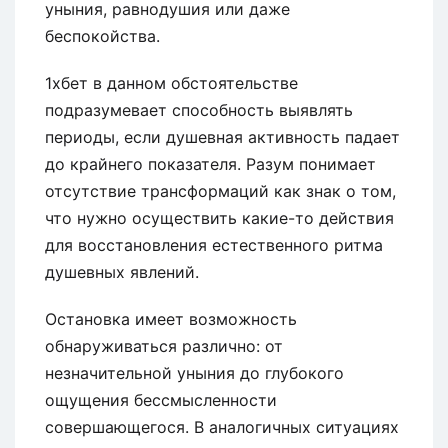
уныния, равнодушия или даже
беспокойства.
1хбет в данном обстоятельстве
подразумевает способность выявлять
периоды, если душевная активность падает
до крайнего показателя. Разум понимает
отсутствие трансформаций как знак о том,
что нужно осуществить какие-то действия
для восстановления естественного ритма
душевных явлений.
Остановка имеет возможность
обнаруживаться различно: от
незначительной уныния до глубокого
ощущения бессмысленности
совершающегося. В аналогичных ситуациях