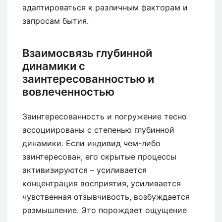
адаптироваться к различным факторам и
запросам бытия.
Взаимосвязь глубинной
динамики с
заинтересованностью и
вовлеченностью
Заинтересованность и погружение тесно
ассоциированы с степенью глубинной
динамики. Если индивид чем-либо
заинтересован, его скрытые процессы
активизируются – усиливается
концентрация восприятия, усиливается
чувственная отзывчивость, возбуждается
размышление. Это порождает ощущение