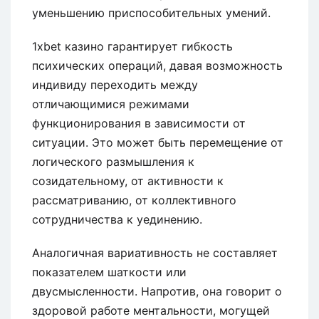
уменьшению приспособительных умений.
1xbet казино гарантирует гибкость
психических операций, давая возможность
индивиду переходить между
отличающимися режимами
функционирования в зависимости от
ситуации. Это может быть перемещение от
логического размышления к
созидательному, от активности к
рассматриванию, от коллективного
сотрудничества к уединению.
Аналогичная вариативность не составляет
показателем шаткости или
двусмысленности. Напротив, она говорит о
здоровой работе ментальности, могущей