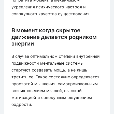
укрепления психического настроя и
совокупного качества существования.
В момент когда скрытое
движение делается родником
энергии
В случае оптимальном степени внутренней
подвижности ментальные системы
стартуют создавать мощь, а не лишь
тратить ее. Такое состояние определяется
простотой мышления, самопроизвольным
возникновением мыслей, высокой
мотивацией и совокупным ощущением
бодрости.