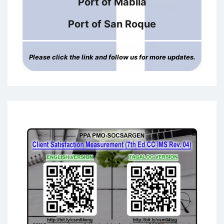
Port of Mabila
Port of San Roque
Please click the link and follow us for more updates.