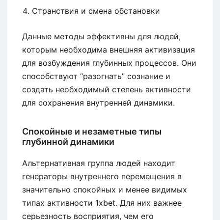
Странствия и смена обстановки
Данные методы эффективны для людей,
которым необходима внешняя активизация
для возбуждения глубинных процессов. Они
способствуют “разогнать” сознание и
создать необходимый степень активности
для сохранения внутренней динамики.
Спокойные и незаметные типы
глубинной динамики
Альтернативная группа людей находит
генераторы внутреннего перемещения в
значительно спокойных и менее видимых
типах активности 1xbet. Для них важнее
серьезность восприятия, чем его