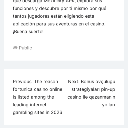
que descarga Mexlucky APK, explora sus
funciones y descubre por ti mismo por qué
tantos jugadores están eligiendo esta
aplicación para sus aventuras en el casino.
¡Buena suerte!
Public
Previous:
The reason
Next:
Bonus ovçuluğu
fortunica casino online
strategiyaları pin-up
is listed among the
casino ilə qazanmanın
leading internet
yolları
gambling sites in 2026