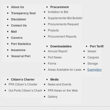
About Us
Procurement
Invitation to Bid
Transparecy Seal
Supplemental Bid Bulletin
Disclaimer
Procurements Request
Contact Us
Projects
Mail
Procurement Reports
Careers
Port Statistics
Downloadables
Port Tariff
Issuances
Annual Report
Vessel
Vessel at Port
Port News
Cargoes
Forms
Storage
Areas Available for Lease
Exemption
Citizen’s Charter
Media
PPA Citizen’s Charter
News and Events
Out Ports Citizen’s Charter
PPA News on the Web
Gallery