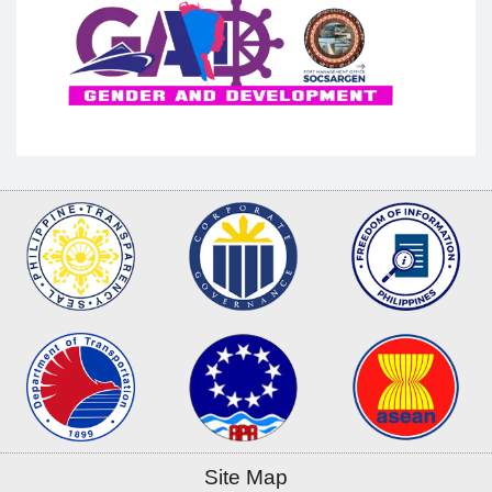
Site Map