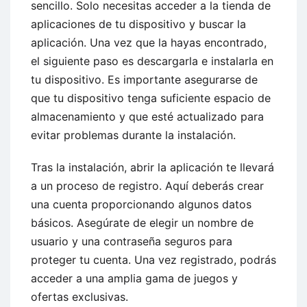
sencillo. Solo necesitas acceder a la tienda de
aplicaciones de tu dispositivo y buscar la
aplicación. Una vez que la hayas encontrado,
el siguiente paso es descargarla e instalarla en
tu dispositivo. Es importante asegurarse de
que tu dispositivo tenga suficiente espacio de
almacenamiento y que esté actualizado para
evitar problemas durante la instalación.
Tras la instalación, abrir la aplicación te llevará
a un proceso de registro. Aquí deberás crear
una cuenta proporcionando algunos datos
básicos. Asegúrate de elegir un nombre de
usuario y una contraseña seguros para
proteger tu cuenta. Una vez registrado, podrás
acceder a una amplia gama de juegos y
ofertas exclusivas.