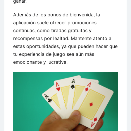
ganar.
Además de los bonos de bienvenida, la
aplicación suele ofrecer promociones
continuas, como tiradas gratuitas y
recompensas por lealtad. Mantente atento a
estas oportunidades, ya que pueden hacer que
tu experiencia de juego sea aún más
emocionante y lucrativa.