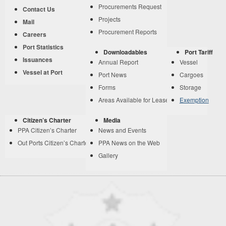
Procurements Request
Contact Us
Projects
Mail
Procurement Reports
Careers
Port Statistics
Downloadables
Port Tariff
Issuances
Annual Report
Vessel
Vessel at Port
Port News
Cargoes
Forms
Storage
Areas Available for Lease
Exemption
Citizen’s Charter
Media
PPA Citizen’s Charter
News and Events
Out Ports Citizen’s Charter
PPA News on the Web
Gallery