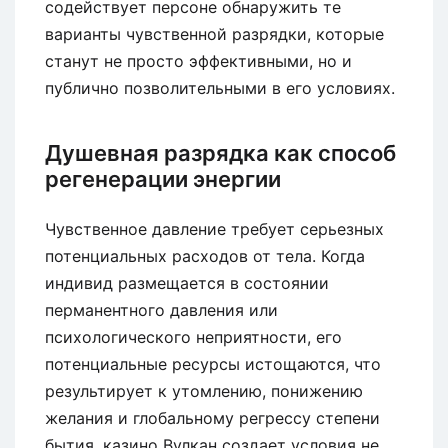
содействует персоне обнаружить те
варианты чувственной разрядки, которые
станут не просто эффективными, но и
публично позволительными в его условиях.
Душевная разрядка как способ
регенерации энергии
Чувственное давление требует серьезных
потенциальных расходов от тела. Когда
индивид размещается в состоянии
перманентного давления или
психологического неприятности, его
потенциальные ресурсы истощаются, что
результирует к утомлению, понижению
желания и глобальному регрессу степени
бытия. казино Вулкан создает условия не