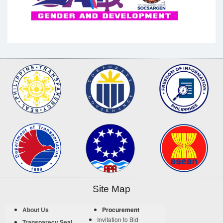
Site Map
About Us
Procurement
Invitation to Bid
Transparecy Seal