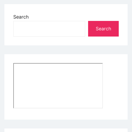
Search
Search