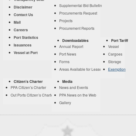
Supplemental Bid Bulletin
Disclaimer
Procurements Request
Contact Us
Projects
Mail
Procurement Reports
Careers
Port Statistics
Downloadables
Port Tariff
Issuances
Annual Report
Vessel
Vessel at Port
Port News
Cargoes
Forms
Storage
Areas Available for Lease
Exemption
Citizen’s Charter
Media
PPA Citizen’s Charter
News and Events
Out Ports Citizen’s Charter
PPA News on the Web
Gallery