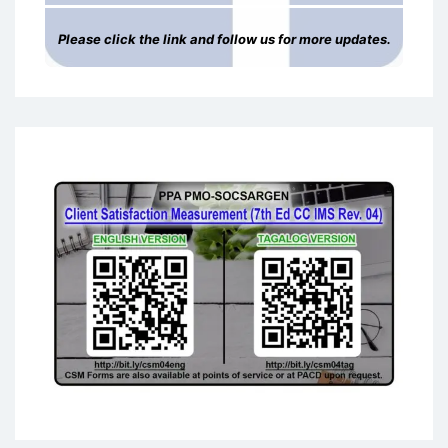
Please click the link and follow us for more updates.