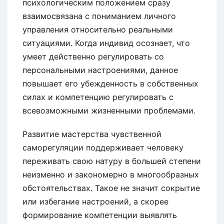
психологическим положением сразу
взаимосвязана с пониманием личного
управления относительно реальными
ситуациями. Когда индивид осознает, что
умеет действенно регулировать со
персональными настроениями, данное
повышает его убежденность в собственных
силах и компетенцию регулировать с
всевозможными жизненными проблемами.
Развитие мастерства чувственной
саморегуляции поддерживает человеку
переживать свою натуру в большей степени
неизменно и закономерно в многообразных
обстоятельствах. Такое не значит сокрытие
или избегание настроений, а скорее
формирование компетенции выявлять