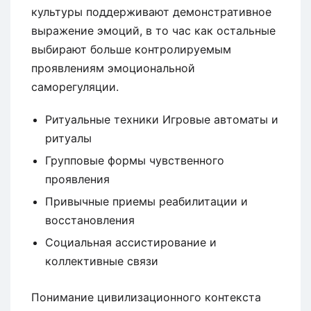
культуры поддерживают демонстративное
выражение эмоций, в то час как остальные
выбирают больше контролируемым
проявлениям эмоциональной
саморегуляции.
Ритуальные техники Игровые автоматы и
ритуалы
Групповые формы чувственного
проявления
Привычные приемы реабилитации и
восстановления
Социальная ассистирование и
коллективные связи
Понимание цивилизационного контекста