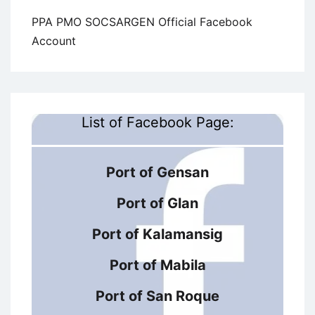
PPA PMO SOCSARGEN Official Facebook
Account
List of Facebook Page:
Port of Gensan
Port of Glan
Port of Kalamansig
Port of Mabila
Port of San Roque