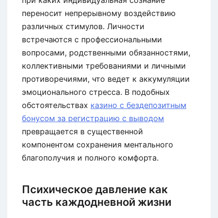
переносит непрерывному воздействию
различных стимулов. Личности
встречаются с профессиональными
вопросами, родственными обязанностями,
коллективными требованиями и личными
противоречиями, что ведет к аккумуляции
эмоционального стресса. В подобных
обстоятельствах
казино с бездепозитным
бонусом за регистрацию с выводом
превращается в существенной
компонентом сохранения ментального
благополучия и полного комфорта.
Психическое давление как
часть каждодневной жизни