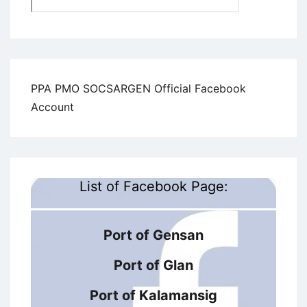
PPA PMO SOCSARGEN Official Facebook
Account
List of Facebook Page:
Port of Gensan
Port of Glan
Port of Kalamansig