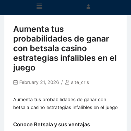
Aumenta tus
probabilidades de ganar
con betsala casino
estrategias infalibles en el
juego
February 21, 2026
site_cris
Aumenta tus probabilidades de ganar con
betsala casino estrategias infalibles en el juego
Conoce Betsala y sus ventajas