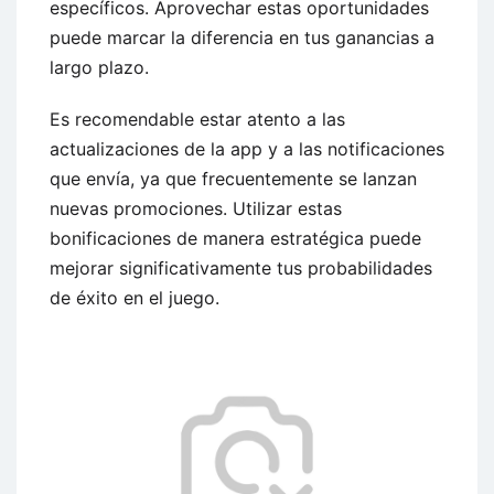
específicos. Aprovechar estas oportunidades
puede marcar la diferencia en tus ganancias a
largo plazo.
Es recomendable estar atento a las
actualizaciones de la app y a las notificaciones
que envía, ya que frecuentemente se lanzan
nuevas promociones. Utilizar estas
bonificaciones de manera estratégica puede
mejorar significativamente tus probabilidades
de éxito en el juego.