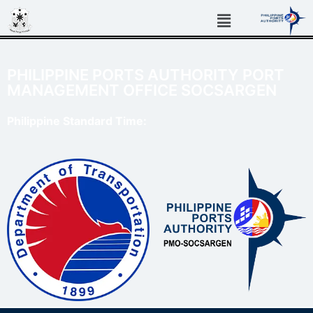
PHILIPPINE PORTS AUTHORITY PORT
MANAGEMENT OFFICE SOCSARGEN
Philippine Standard Time: