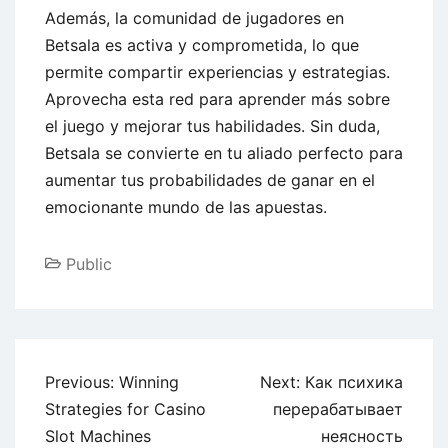
Además, la comunidad de jugadores en
Betsala es activa y comprometida, lo que
permite compartir experiencias y estrategias.
Aprovecha esta red para aprender más sobre
el juego y mejorar tus habilidades. Sin duda,
Betsala se convierte en tu aliado perfecto para
aumentar tus probabilidades de ganar en el
emocionante mundo de las apuestas.
Public
Previous:
Winning
Next:
Как психика
Strategies for Casino
перерабатывает
Slot Machines
неясность