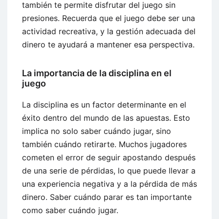
también te permite disfrutar del juego sin
presiones. Recuerda que el juego debe ser una
actividad recreativa, y la gestión adecuada del
dinero te ayudará a mantener esa perspectiva.
La importancia de la disciplina en el
juego
La disciplina es un factor determinante en el
éxito dentro del mundo de las apuestas. Esto
implica no solo saber cuándo jugar, sino
también cuándo retirarte. Muchos jugadores
cometen el error de seguir apostando después
de una serie de pérdidas, lo que puede llevar a
una experiencia negativa y a la pérdida de más
dinero. Saber cuándo parar es tan importante
como saber cuándo jugar.