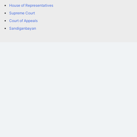
House of Representatives
Supreme Court
Court of Appeals
Sandiganbayan