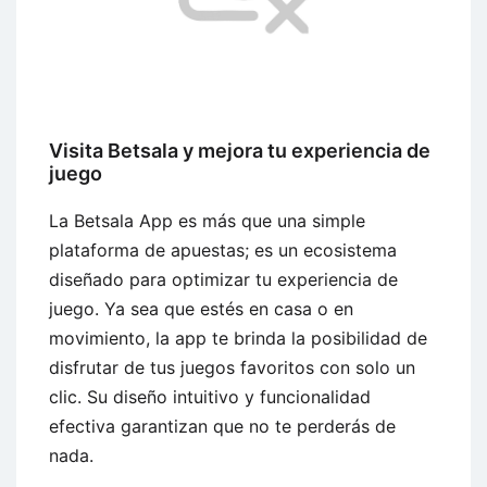
Visita Betsala y mejora tu experiencia de
juego
La Betsala App es más que una simple
plataforma de apuestas; es un ecosistema
diseñado para optimizar tu experiencia de
juego. Ya sea que estés en casa o en
movimiento, la app te brinda la posibilidad de
disfrutar de tus juegos favoritos con solo un
clic. Su diseño intuitivo y funcionalidad
efectiva garantizan que no te perderás de
nada.