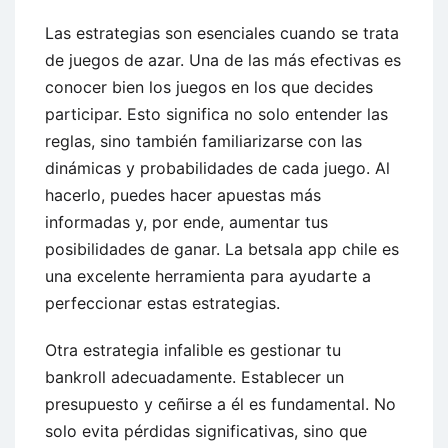
Las estrategias son esenciales cuando se trata
de juegos de azar. Una de las más efectivas es
conocer bien los juegos en los que decides
participar. Esto significa no solo entender las
reglas, sino también familiarizarse con las
dinámicas y probabilidades de cada juego. Al
hacerlo, puedes hacer apuestas más
informadas y, por ende, aumentar tus
posibilidades de ganar. La betsala app chile es
una excelente herramienta para ayudarte a
perfeccionar estas estrategias.
Otra estrategia infalible es gestionar tu
bankroll adecuadamente. Establecer un
presupuesto y ceñirse a él es fundamental. No
solo evita pérdidas significativas, sino que