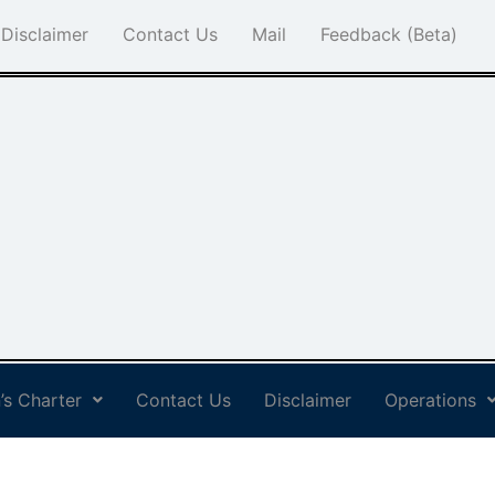
Disclaimer
Contact Us
Mail
Feedback (Beta)
’s Charter
Contact Us
Disclaimer
Operations