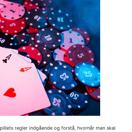
pillets regler indgående og forstå, hvornår man skal