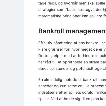
tage risici, og hvornår man skal spil
strategier som “basic strategy”, der 
matematiske principper kan spillere f
Bankroll managemen
Effektiv håndtering af ens bankroll er
klare grænser for, hvor meget de er vi
Dette hjælper med at forhindre impulsi
har råd til. At opretholde en stram 
deres spilstunder og potentielt øge c
En almindelig metode til bankroll m
enheder og kun satse en lille procent
indsatsene efter spillets udfald, hvilke
spillet. Ved at holde sig til en plan k