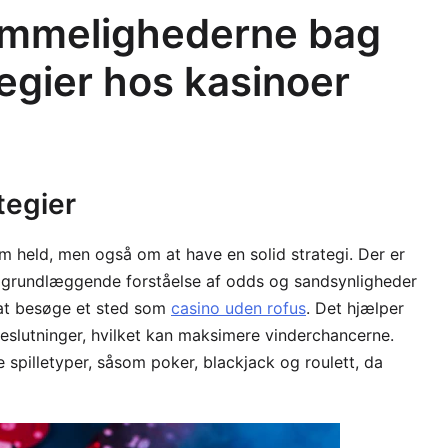
hemmelighederne bag
egier hos kasinoer
tegier
om held, men også om at have en solid strategi. Der er
 grundlæggende forståelse af odds og sandsynligheder
r at besøge et sted som
casino uden rofus
. Det hjælper
eslutninger, hvilket kan maksimere vinderchancerne.
ge spilletyper, såsom poker, blackjack og roulett, da