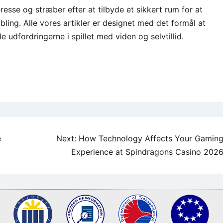
sse og stræber efter at tilbyde et sikkert rum for at
ling. Alle vores artikler er designet med det formål at
udfordringerne i spillet med viden og selvtillid.
е
Next:
How Technology Affects Your Gamin
Experience at Spindragons Casino 202