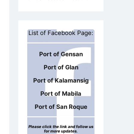
List of Facebook Page:
Port of Gensan
Port of Glan
Port of Kalamansig
Port of Mabila
Port of San Roque
Please click the link and follow us
for more updates.