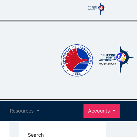
Resources
Accounts
Search