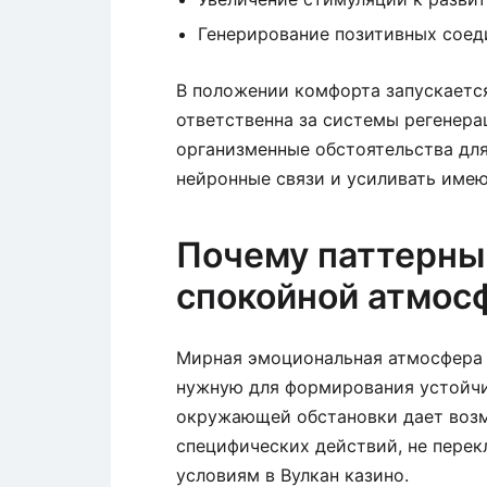
Генерирование позитивных сое
В положении комфорта запускается
ответственна за системы регенера
организменные обстоятельства дл
нейронные связи и усиливать име
Почему паттерны
спокойной атмос
Мирная эмоциональная атмосфера 
нужную для формирования устойчи
окружающей обстановки дает возм
специфических действий, не пере
условиям в Вулкан казино.