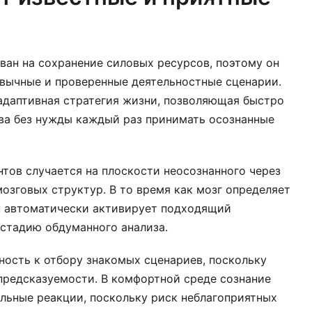
ан на сохранение силовых ресурсов, поэтому он
ивычные и проверенные деятельностные сценарии.
адаптивная стратегия жизни, позволяющая быстро
тва без нужды каждый раз принимать осознанные
тов случается на плоскости неосознанного через
зговых структур. В то время как мозг определяет
он автоматически активирует подходящий
 стадию обдуманного анализа.
ость к отбору знакомых сценариев, поскольку
предсказуемости. В комфортной среде сознание
льные реакции, поскольку риск неблагоприятных