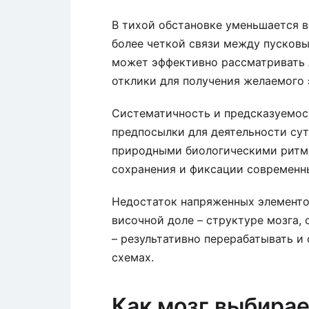
В тихой обстановке уменьшается в
более четкой связи между пусков
может эффективно рассматривать 
отклики для получения желаемого 
Систематичность и предсказуемос
предпосылки для деятельности сут
природными биологическими ритм
сохранения и фиксации современн
Недостаток напряженных элементо
височной доле – структуре мозга,
– результативно перерабатывать и
схемах.
Как мозг выбирае