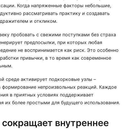
ксации. Когда напряженные факторы небольшие,
дуктивно рассматривать практику и создавать
дражителем и откликом.
веку пробовать с свежими поступками без страха
енерирует предпосылки, при которых любая
едение не воспринимается как риск. Это особенно
работки привычки, в то время как современное
ьным.
ой среде активирует подкорковые узлы –
за формирование непроизвольных реакций. Каждое
яния в приятных условиях поддерживает
я их более простыми для будущего использования.
е сокращает внутреннее