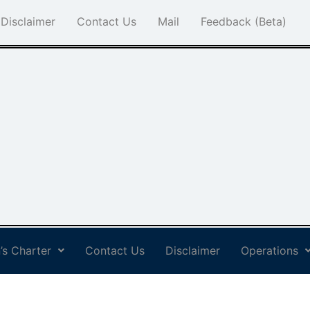
Disclaimer
Contact Us
Mail
Feedback (Beta)
’s Charter
Contact Us
Disclaimer
Operations