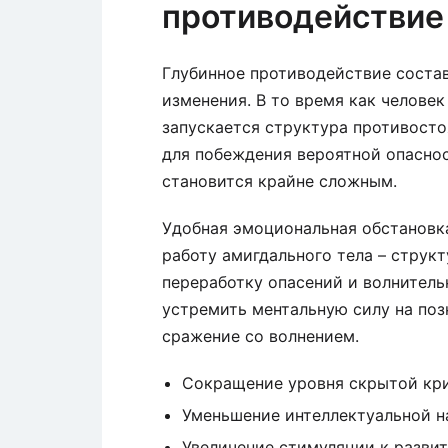
противодействие
Глубинное противодействие соста
изменения. В то время как человек
запускается структура противосто
для побеждения вероятной опаснос
становится крайне сложным.
Удобная эмоциональная обстановк
работу амигдального тела – струк
переработку опасений и волнитель
устремить ментальную силу на поз
сражение со волнением.
Сокращение уровня скрытой кр
Уменьшение интеллектуальной н
Увеличение стимуляции к разви