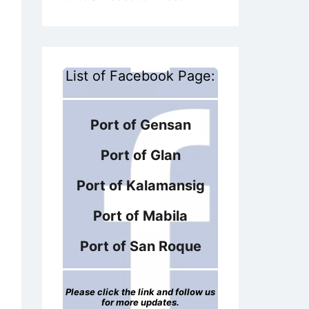
List of Facebook Page:
Port of Gensan
Port of Glan
Port of Kalamansig
Port of Mabila
Port of San Roque
Please click the link and follow us
for more updates.