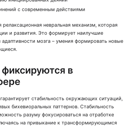
динений с современным действиями
 релаксационная невральная механизм, которая
ции и развития. Это формирует наилучшие
я адаптивности мозга – умения формировать новые
ющиеся.
 фиксируются в
фере
гарантирует стабильность окружающих ситуаций,
вых бихевиоральных паттернов. Стабильность
ожность разуму фокусироваться на отработке
ключаясь на привыкание к трансформирующимся