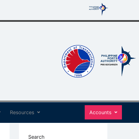
Resources
Accounts
Search