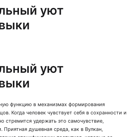
льный уют
авыки
льный уют
авыки
вную функцию в механизмах формирования
ов. Когда человек чувствует себя в сохранности и
но стремится удержать это самочувствие,
 Приятная душевная среда, как в Вулкан,