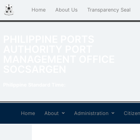
Home
About Us
Transparency Seal
PHILIPPINE PORTS
AUTHORITY PORT
MANAGEMENT OFFICE
SOCSARGEN
Philippine Standard Time:
Home
About
Administration
Citizen