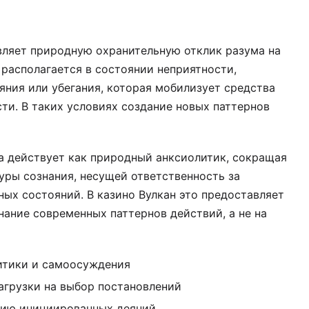
вляет природную охранительную отклик разума на
 располагается в состоянии неприятности,
яния или убегания, которая мобилизует средства
ти. В таких условиях создание новых паттернов
а действует как природный анксиолитик, сокращая
туры сознания, несущей ответственность за
ных состояний. В казино Вулкан это предоставляет
нание современных паттернов действий, а не на
итики и самоосуждения
агрузки на выбор постановлений
тию инициированных деяний