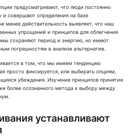
пции предусматривают, что люди постоянно
 и совершают определения на базе
е менее действительность выявляет, что наш
венных упрощений и принципов для облегчения
змы сохраняют период и энергию, но имеют
ным погрешностям в анализе альтернатив.
ивается в том, что мы имеем тенденцию
ая просто фиксируется, или выбирать опциям,
щиеся убеждения. Изучение принципов принятия
ки более осознанного метода к выбору между
нум.
ивания устанавливают
я