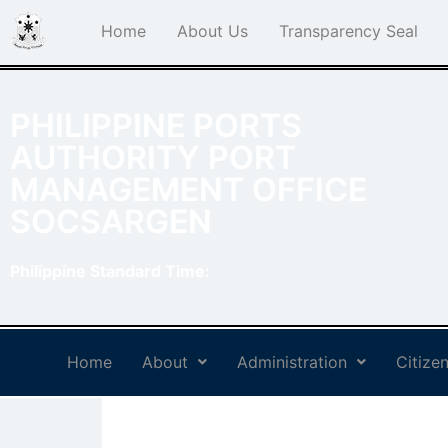
Home
About Us
Transparency Seal
PHILIPPINE PORTS
AUTHORITY PORT
MANAGEMENT OFFICE
SOCSARGEN
Philippine Standard Time:
Home
About
Administration
Citizen