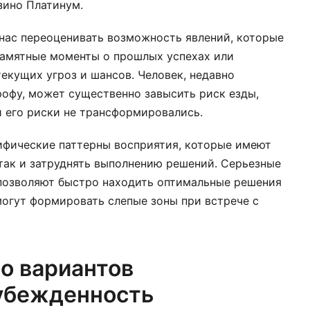
зино Платинум.
нас переоценивать возможность явлений, которые
памятные моменты о прошлых успехах или
кущих угроз и шансов. Человек, недавно
офу, может существенно завысить риск езды,
и его риски не трансформировались.
ифические паттерны восприятия, которые имеют
так и затруднять выполнению решений. Серьезные
 позволяют быстро находить оптимальные решения
могут формировать слепые зоны при встрече с
о вариантов
 убежденность