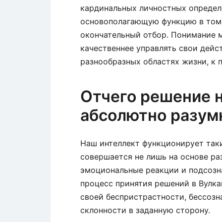
кардинальных личностных определ
основополагающую функцию в том,
окончательный отбор. Понимание 
качественнее управлять свои дейс
разнообразных областях жизни, к 
Отчего решение н
абсолютно разу
Наш интеллект функционирует так
совершается не лишь на основе ра
эмоциональные реакции и подсозн
процесс принятия решений в Вулка
своей беспристрастности, бессозн
склонности в заданную сторону.