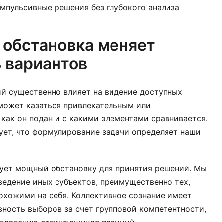
мпульсивные решения без глубокого анализа
 обстановка меняет
 вариантов
ий существенно влияет на видение доступных
 может казаться привлекательным или
 как он подан и с какими элементами сравнивается.
ет, что формулирование задачи определяет наши
ует мощный обстановку для принятия решений. Мы
едение иных субъектов, преимущественно тех,
охожими на себя. Коллективное сознание имеет
ность выборов за счет групповой компетентности,