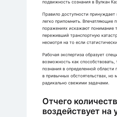
подвижность сознания в Вулкан Ка
Правило доступности принуждает 
легко припомнить. Впечатляющие 
поражениях искажают понимание те
переживший транспортную катастр
несмотря на то если статистическ
Рабочая экспертиза образует спец
возможность как способствовать, 
познания в определенной области
в привычных обстоятельствах, но 
радикально свежими задачами.
Отчего количеств
воздействует на