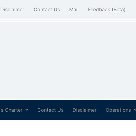
Disclaimer
Contact Us
Mail
Feedback (Beta)
’s Charter
Contact Us
Disclaimer
Operations