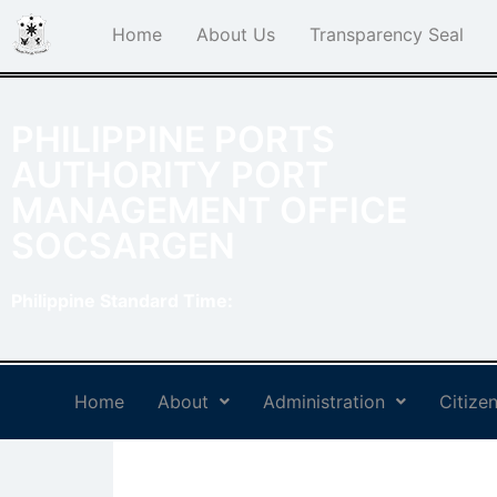
Home
About Us
Transparency Seal
PHILIPPINE PORTS
AUTHORITY PORT
MANAGEMENT OFFICE
SOCSARGEN
Philippine Standard Time:
Home
About
Administration
Citizen