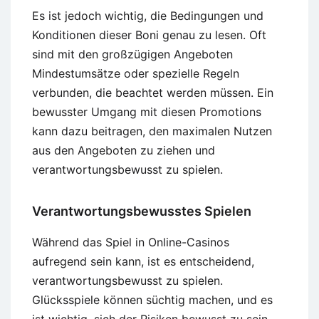
Es ist jedoch wichtig, die Bedingungen und
Konditionen dieser Boni genau zu lesen. Oft
sind mit den großzügigen Angeboten
Mindestumsätze oder spezielle Regeln
verbunden, die beachtet werden müssen. Ein
bewusster Umgang mit diesen Promotions
kann dazu beitragen, den maximalen Nutzen
aus den Angeboten zu ziehen und
verantwortungsbewusst zu spielen.
Verantwortungsbewusstes Spielen
Während das Spiel in Online-Casinos
aufregend sein kann, ist es entscheidend,
verantwortungsbewusst zu spielen.
Glücksspiele können süchtig machen, und es