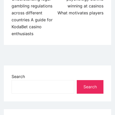
gambling regulations
winning at casinos
across different
What motivates players
countries A guide for
KodaBet casino
enthusiasts
Search
Search