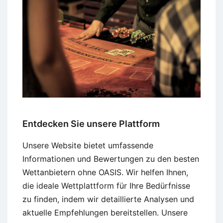
Entdecken Sie unsere Plattform
Unsere Website bietet umfassende
Informationen und Bewertungen zu den besten
Wettanbietern ohne OASIS. Wir helfen Ihnen,
die ideale Wettplattform für Ihre Bedürfnisse
zu finden, indem wir detaillierte Analysen und
aktuelle Empfehlungen bereitstellen. Unsere