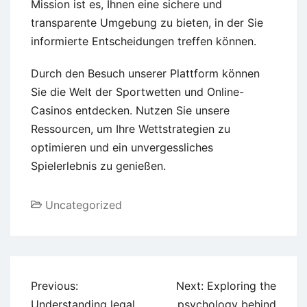
Mission ist es, Ihnen eine sichere und
transparente Umgebung zu bieten, in der Sie
informierte Entscheidungen treffen können.
Durch den Besuch unserer Plattform können
Sie die Welt der Sportwetten und Online-
Casinos entdecken. Nutzen Sie unsere
Ressourcen, um Ihre Wettstrategien zu
optimieren und ein unvergessliches
Spielerlebnis zu genießen.
Uncategorized
Previous:
Next:
Exploring the
Understanding legal
psychology behind