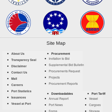
Site Map
About Us
Procurement
Invitation to Bid
Transparecy Seal
Supplemental Bid Bulletin
Disclaimer
Procurements Request
Contact Us
Projects
Mail
Procurement Reports
Careers
Port Statistics
Downloadables
Port Tariff
Issuances
Annual Report
Vessel
Vessel at Port
Port News
Cargoes
Forms
Storage