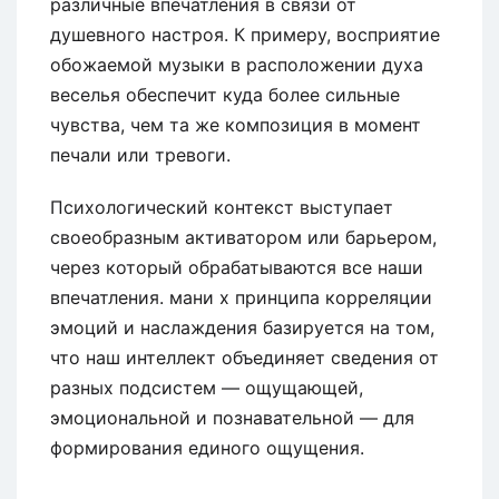
различные впечатления в связи от
душевного настроя. К примеру, восприятие
обожаемой музыки в расположении духа
веселья обеспечит куда более сильные
чувства, чем та же композиция в момент
печали или тревоги.
Психологический контекст выступает
своеобразным активатором или барьером,
через который обрабатываются все наши
впечатления. мани х принципа корреляции
эмоций и наслаждения базируется на том,
что наш интеллект объединяет сведения от
разных подсистем — ощущающей,
эмоциональной и познавательной — для
формирования единого ощущения.