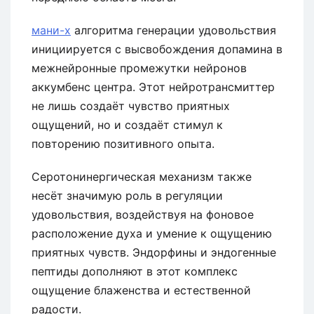
мани-х
алгоритма генерации удовольствия
инициируется с высвобождения допамина в
межнейронные промежутки нейронов
аккумбенс центра. Этот нейротрансмиттер
не лишь создаёт чувство приятных
ощущений, но и создаёт стимул к
повторению позитивного опыта.
Серотонинергическая механизм также
несёт значимую роль в регуляции
удовольствия, воздействуя на фоновое
расположение духа и умение к ощущению
приятных чувств. Эндорфины и эндогенные
пептиды дополняют в этот комплекс
ощущение блаженства и естественной
радости.