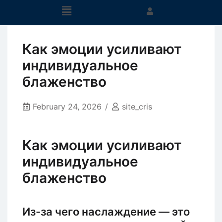
Как эмоции усиливают
индивидуальное
блаженство
February 24, 2026
site_cris
Как эмоции усиливают
индивидуальное
блаженство
Из-за чего наслаждение — это