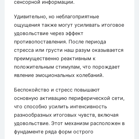
сенсорной информации.
Удивительно, но неблагоприятные
ощущения также могут усиливать итоговое
удовольствие через эффект
противопоставления. После периода
стресса или грусти наш разум оказывается
преимущественно реактивным к
положительным стимулам, что порождает
явление эмоциональных колебаний.
Беспокойство и стресс повышают
основную активацию периферической сети,
что способно усилить интенсивность
разнообразных итоговых чувств, включая
удовольствие. Этот механизм расположен в
фундаменте ряда форм острого