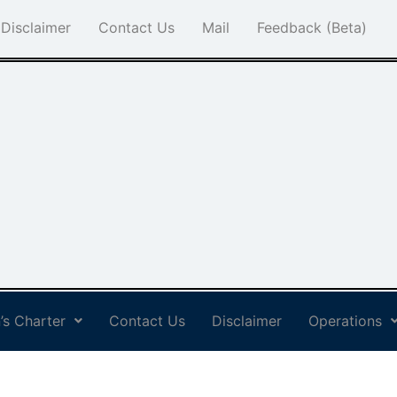
Disclaimer
Contact Us
Mail
Feedback (Beta)
’s Charter
Contact Us
Disclaimer
Operations