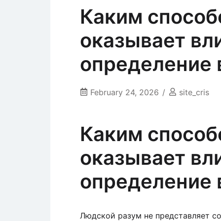
Каким способ
оказывает вл
определение 
February 24, 2026
site_cris
Каким способ
оказывает вл
определение 
Людской разум не представляет с