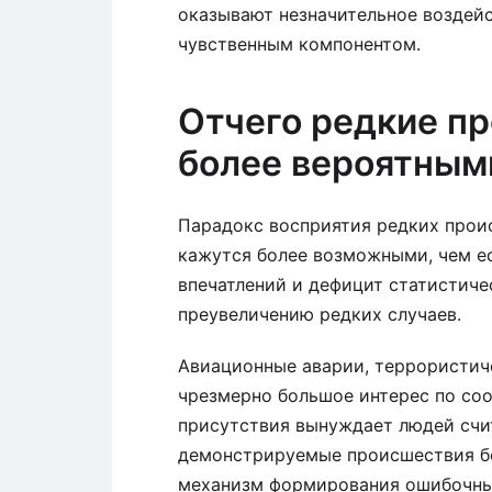
оказывают незначительное воздей
чувственным компонентом.
Отчего редкие п
более вероятным
Парадокс восприятия редких проис
кажутся более возможными, чем ес
впечатлений и дефицит статистиче
преувеличению редких случаев.
Авиационные аварии, террористич
чрезмерно большое интерес по со
присутствия вынуждает людей счи
демонстрируемые происшествия бо
механизм формирования ошибочных