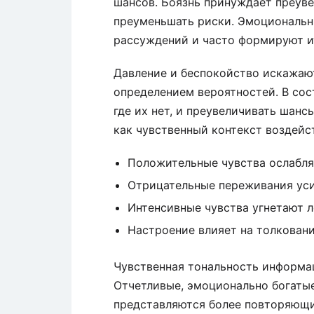
шансов. Боязнь принуждает преуве
преуменьшать риски. Эмоциональн
рассуждений и часто формируют и
Давление и беспокойство искажаю
определением вероятностей. В сос
где их нет, и преувеличивать шансы
как чувственный контекст воздейс
Положительные чувства ослабля
Отрицательные переживания уси
Интенсивные чувства угнетают л
Настроение влияет на толкован
Чувственная тональность информац
Отчетливые, эмоционально богаты
представляются более повторяющи