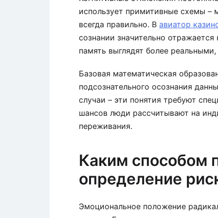
использует примитивные схемы – 
всегда правильно. В
авиатор казин
сознании значительно отражается
память выглядят более реальными,
Базовая математическая образова
подсознательного осознания данны
случаи – эти понятия требуют спец
шансов люди рассчитывают на инд
переживания.
Каким способом 
определение рис
Эмоциональное положение радикал