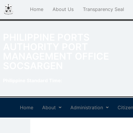
Home
About Us
Transparency Seal
PHILIPPINE PORTS
AUTHORITY PORT
MANAGEMENT OFFICE
SOCSARGEN
Philippine Standard Time:
Home
About
Administration
Citizen