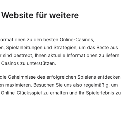
Website für weitere
formationen zu den besten Online-Casinos,
gen, Spielanleitungen und Strategien, um das Beste aus
 sind bestrebt, Ihnen aktuelle Informationen zu liefern
 Casinos zu unterstützen.
die Geheimnisse des erfolgreichen Spielens entdecken
en maximieren. Besuchen Sie uns also regelmäßig, um
Online-Glücksspiel zu erhalten und Ihr Spielerlebnis zu