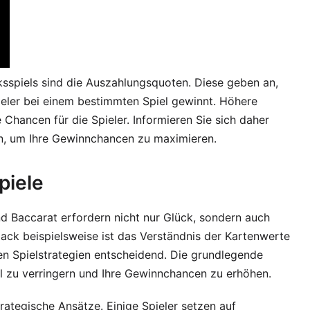
ksspiels sind die Auszahlungsquoten. Diese geben an,
pieler bei einem bestimmten Spiel gewinnt. Höhere
hancen für die Spieler. Informieren Sie sich daher
en, um Ihre Gewinnchancen zu maximieren.
piele
nd Baccarat erfordern nicht nur Glück, sondern auch
jack beispielsweise ist das Verständnis der Kartenwerte
n Spielstrategien entscheidend. Die grundlegende
il zu verringern und Ihre Gewinnchancen zu erhöhen.
trategische Ansätze. Einige Spieler setzen auf