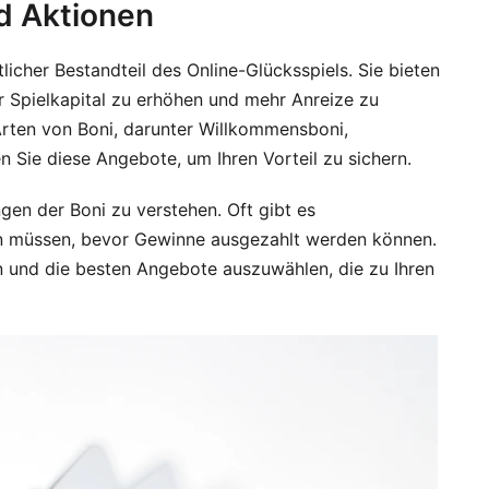
nd Aktionen
icher Bestandteil des Online-Glücksspiels. Sie bieten
hr Spielkapital zu erhöhen und mehr Anreize zu
 Arten von Boni, darunter Willkommensboni,
n Sie diese Angebote, um Ihren Vorteil zu sichern.
ngen der Boni zu verstehen. Oft gibt es
en müssen, bevor Gewinne ausgezahlt werden können.
en und die besten Angebote auszuwählen, die zu Ihren