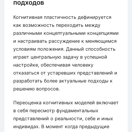
подходов
Когнитивная пластичность дефинируется
как возможность переходить между
различными концептуальными концепциями
и настраивать рассуждение к меняющимся
условиям положения. Данный способность
играет центральную задачу в успешной
настройке, обеспечивая человеку
отказаться от устаревших представлений и
разработать более актуальные подходы к
решению вопросов.
Переоценка когнитивных моделей включает
в себя пересмотр фундаментальных
представлений о реальности, себе и иных
индивидах. В момент когда предыдущие