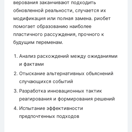
верования заканчивают подходить
обновленной реальности, случается их
модификация или полная замена. риобет
помогает образованию наиболее
пластичного рассуждения, прочного к
будущим переменам.
Анализ расхождений между ожиданиями
и фактами
Отыскание альтернативных объяснений
случающихся событий
Разработка инновационных тактик
реагирования и формирования решений
Испытание эффективности
предпочтенных подходов