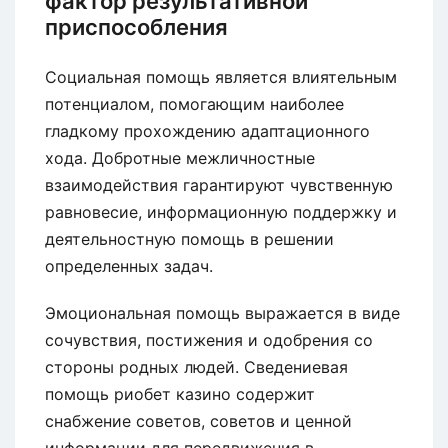
фактор результативной
приспособления
Социальная помощь является влиятельным
потенциалом, помогающим наиболее
гладкому прохождению адаптационного
хода. Добротные межличностные
взаимодействия гарантируют чувственную
равновесие, информационную поддержку и
деятельностную помощь в решении
определенных задач.
Эмоциональная помощь выражается в виде
сочувствия, постижения и одобрения со
стороны родных людей. Сведениевая
помощь риобет казино содержит
снабжение советов, советов и ценной
информации для передвижения в