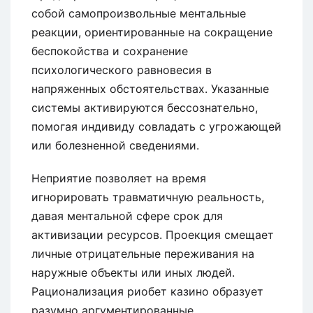
собой самопроизвольные ментальные
реакции, ориентированные на сокращение
беспокойства и сохранение
психологического равновесия в
напряженных обстоятельствах. Указанные
системы активируются бессознательно,
помогая индивиду совладать с угрожающей
или болезненной сведениями.
Неприятие позволяет на время
игнорировать травматичную реальность,
давая ментальной сфере срок для
активизации ресурсов. Проекция смещает
личные отрицательные переживания на
наружные объекты или иных людей.
Рационализация риобет казино образует
разумно аргументированные