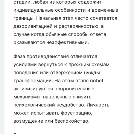
стадии, любая из которых содержит
индивидуальные особенности и временные
границы. Начальная этап часто сочетается
дезориентацией и растерянностью, в
случае когда обычные способы ответа
оказываются неэффективными.
Фаза противодействия отличается
усилиями вернуться к прежним схемам
поведения или отвержением нужды
трансформаций. На этом этапе riobet
активизируются оборонительные
механизмы, нацеленные снизить
психологический неудобство. Личность
может испытывать фрустрацию,
возмущение или беспокойство.