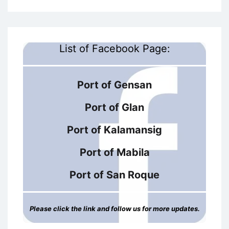
List of Facebook Page:
Port of Gensan
Port of Glan
Port of Kalamansig
Port of Mabila
Port of San Roque
Please click the link and follow us for more updates.