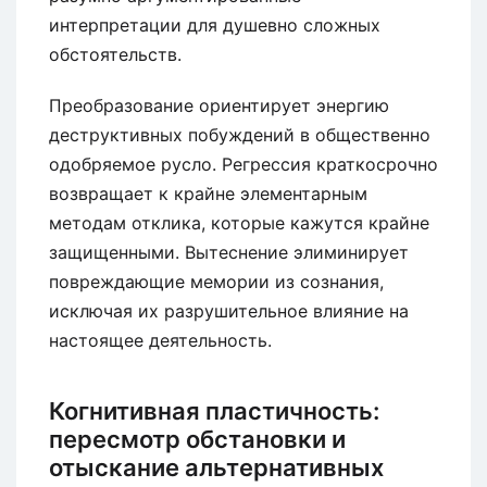
интерпретации для душевно сложных
обстоятельств.
Преобразование ориентирует энергию
деструктивных побуждений в общественно
одобряемое русло. Регрессия краткосрочно
возвращает к крайне элементарным
методам отклика, которые кажутся крайне
защищенными. Вытеснение элиминирует
повреждающие мемории из сознания,
исключая их разрушительное влияние на
настоящее деятельность.
Когнитивная пластичность:
пересмотр обстановки и
отыскание альтернативных