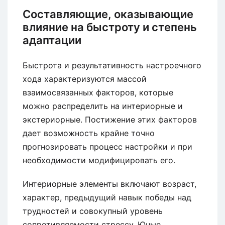
Составляющие, оказывающие
влияние на быстроту и степень
адаптации
Быстрота и результативность настроечного
хода характеризуются массой
взаимосвязанных факторов, которые
можно распределить на интериорные и
экстериорные. Постижение этих факторов
дает возможность крайне точно
прогнозировать процесс настройки и при
необходимости модифицировать его.
Интериорные элементы включают возраст,
характер, предыдущий навык победы над
трудностей и совокупный уровень
сопротивляемости стрессу. Юные