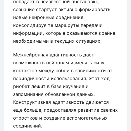
попадает в неизвестной обстановке,
сознание стартует активно формировать
новые нейронные соединения,
консолидируя те маршруты передачи
информации, которые оказываются крайне
необходимыми в текущих ситуациях.
Межнейронная адаптивность дает
возможность нейронам изменять силу
контактов между собой в зависимости от
периодичности использования. Этот ход
риобет лежит в базе изучения и
запоминания обновленной данных.
Конструктивная адаптивность движется
еще больше, предоставляя развитие свежих
отростков и создание вспомогательных
соединений.