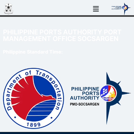
PHILIPPINE PORTS AUTHORITY PORT
MANAGEMENT OFFICE SOCSARGEN
Philippine Standard Time: