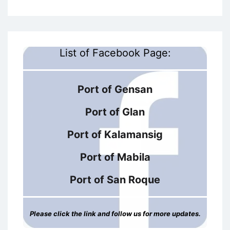
List of Facebook Page:
Port of Gensan
Port of Glan
Port of Kalamansig
Port of Mabila
Port of San Roque
Please click the link and follow us for more updates.