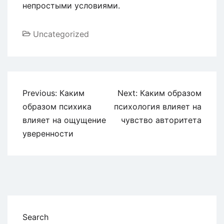
непростыми условиями.
Uncategorized
Previous:
Каким
Next:
Каким образом
образом психика
психология влияет на
влияет на ощущение
чувство авторитета
уверенности
Search