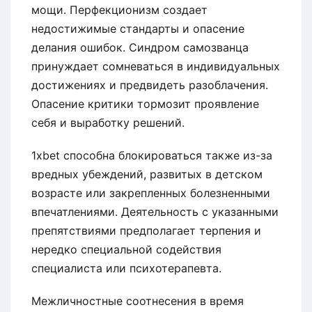
мощи. Перфекционизм создает
недостижимые стандарты и опасение
делания ошибок. Синдром самозванца
принуждает сомневаться в индивидуальных
достижениях и предвидеть разоблачения.
Опасение критики тормозит проявление
себя и выработку решений.
1xbet способна блокироваться также из-за
вредных убеждений, развитых в детском
возрасте или закрепленных болезненными
впечатлениями. Деятельность с указанными
препятствиями предполагает терпения и
нередко специальной содействия
специалиста или психотерапевта.
Межличностные соотнесения в время