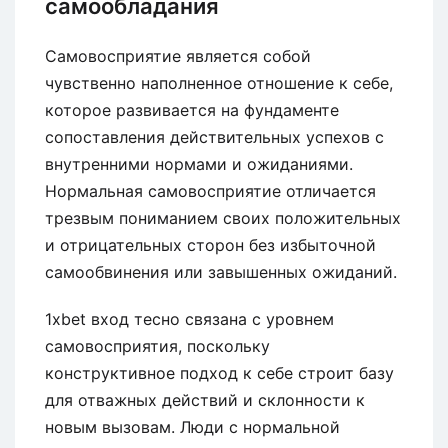
самообладания
Самовосприятие является собой
чувственно наполненное отношение к себе,
которое развивается на фундаменте
сопоставления действительных успехов с
внутренними нормами и ожиданиями.
Нормальная самовосприятие отличается
трезвым пониманием своих положительных
и отрицательных сторон без избыточной
самообвинения или завышенных ожиданий.
1xbet вход тесно связана с уровнем
самовосприятия, поскольку
конструктивное подход к себе строит базу
для отважных действий и склонности к
новым вызовам. Люди с нормальной