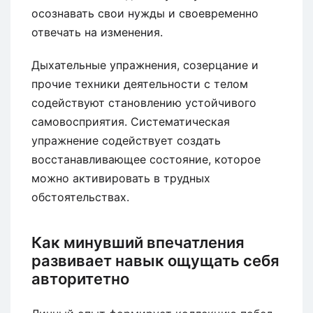
осознавать свои нужды и своевременно
отвечать на изменения.
Дыхательные упражнения, созерцание и
прочие техники деятельности с телом
содействуют становлению устойчивого
самовосприятия. Систематическая
упражнение содействует создать
восстанавливающее состояние, которое
можно активировать в трудных
обстоятельствах.
Как минувший впечатления
развивает навык ощущать себя
авторитетно