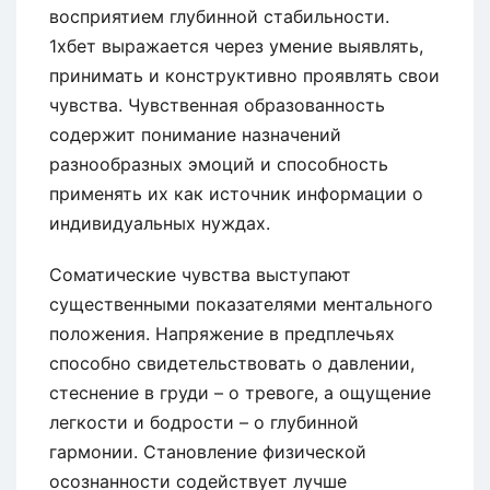
восприятием глубинной стабильности.
1хбет выражается через умение выявлять,
принимать и конструктивно проявлять свои
чувства. Чувственная образованность
содержит понимание назначений
разнообразных эмоций и способность
применять их как источник информации о
индивидуальных нуждах.
Соматические чувства выступают
существенными показателями ментального
положения. Напряжение в предплечьях
способно свидетельствовать о давлении,
стеснение в груди – о тревоге, а ощущение
легкости и бодрости – о глубинной
гармонии. Становление физической
осознанности содействует лучше