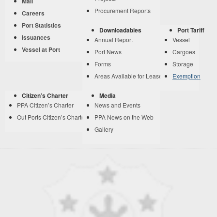
Mail
Procurement Reports
Careers
Port Statistics
Downloadables
Port Tariff
Issuances
Annual Report
Vessel
Vessel at Port
Port News
Cargoes
Forms
Storage
Areas Available for Lease
Exemption
Citizen’s Charter
Media
PPA Citizen’s Charter
News and Events
Out Ports Citizen’s Charter
PPA News on the Web
Gallery