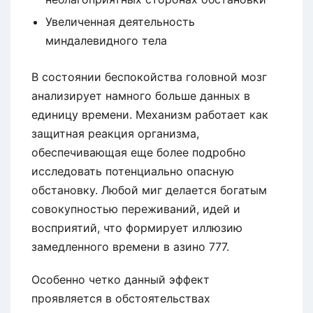
Увеличенная деятельность
миндалевидного тела
В состоянии беспокойства головной мозг
анализирует намного больше данных в
единицу времени. Механизм работает как
защитная реакция организма,
обеспечивающая еще более подробно
исследовать потенциально опасную
обстановку. Любой миг делается богатым
совокупностью переживаний, идей и
восприятий, что формирует иллюзию
замедленного времени в азино 777.
Особенно четко данный эффект
проявляется в обстоятельствах