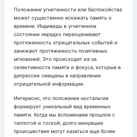
Положение угнетенности или беспокойства
может существенно искажать память о
времени. Индивиды в угнетенном
состоянии нередко переоценивают
протяженность отрицательных событий и
занижают протяженность позитивных
мгновений. Это происходит из-за
селективности памяти и фокуса, которые в
депрессии смещены в направлении
отрицательной информации.
Интересно, что положение ностальгии
формирует уникальный вид временных
памяти. Когда мы вспоминаем прошлое с
теплотой и тоской, долго минувшие
происшествия могут казаться еще более