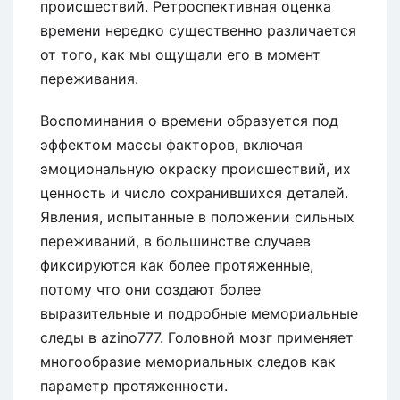
происшествий. Ретроспективная оценка
времени нередко существенно различается
от того, как мы ощущали его в момент
переживания.
Воспоминания о времени образуется под
эффектом массы факторов, включая
эмоциональную окраску происшествий, их
ценность и число сохранившихся деталей.
Явления, испытанные в положении сильных
переживаний, в большинстве случаев
фиксируются как более протяженные,
потому что они создают более
выразительные и подробные мемориальные
следы в azino777. Головной мозг применяет
многообразие мемориальных следов как
параметр протяженности.