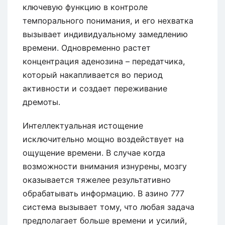
ключевую функцию в контроле
темпорального понимания, и его нехватка
вызывает индивидуальному замедлению
времени. Одновременно растет
концентрация аденозина – передатчика,
который накапливается во период
активности и создает переживание
дремоты.
Интеллектуальная истощение
исключительно мощно воздействует на
ощущение времени. В случае когда
возможности внимания изнурены, мозгу
оказывается тяжелее результативно
обрабатывать информацию. В азино 777
система вызывает тому, что любая задача
предполагает больше времени и усилий,