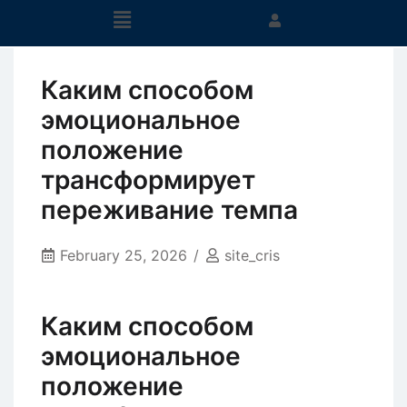
Каким способом
эмоциональное
положение
трансформирует
переживание темпа
February 25, 2026
site_cris
Каким способом
эмоциональное
положение