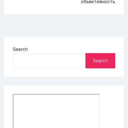
объективность
Search
Search