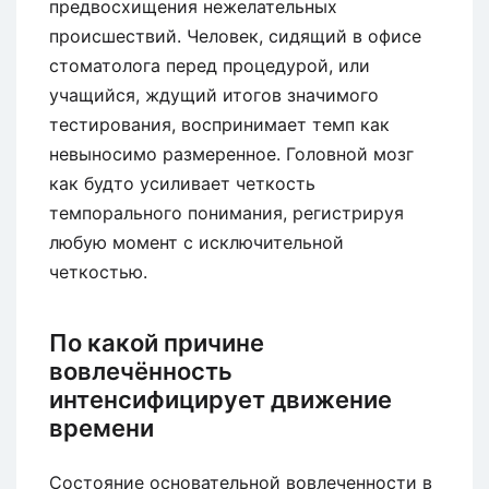
предвосхищения нежелательных
происшествий. Человек, сидящий в офисе
стоматолога перед процедурой, или
учащийся, ждущий итогов значимого
тестирования, воспринимает темп как
невыносимо размеренное. Головной мозг
как будто усиливает четкость
темпорального понимания, регистрируя
любую момент с исключительной
четкостью.
По какой причине
вовлечённость
интенсифицирует движение
времени
Состояние основательной вовлеченности в