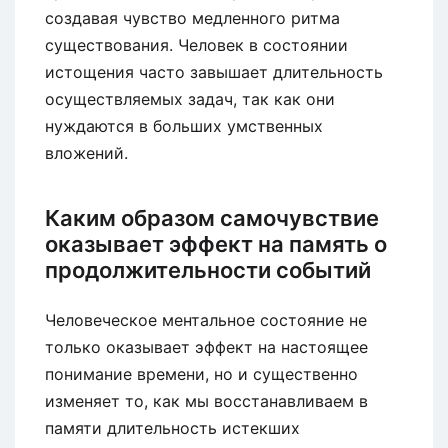
создавая чувство медленного ритма
существования. Человек в состоянии
истощения часто завышает длительность
осуществляемых задач, так как они
нуждаются в больших умственных
вложений.
Каким образом самочувствие
оказывает эффект на память о
продолжительности событий
Человеческое ментальное состояние не
только оказывает эффект на настоящее
понимание времени, но и существенно
изменяет то, как мы восстанавливаем в
памяти длительность истекших