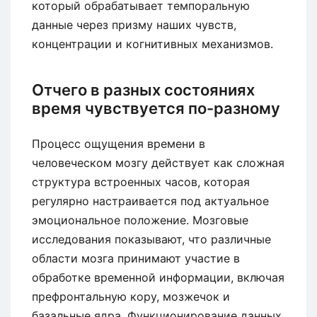
который обрабатывает темпоральную
данные через призму наших чувств,
концентрации и когнитивных механизмов.
Отчего в разных состояниях
время чувствуется по-разному
Процесс ощущения времени в
человеческом мозгу действует как сложная
структура встроенных часов, которая
регулярно настраивается под актуальное
эмоциональное положение. Мозговые
исследования показывают, что различные
области мозга принимают участие в
обработке временной информации, включая
префронтальную кору, мозжечок и
базальные ядра. Функционирование данных