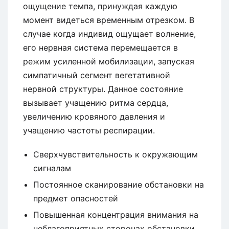
ощущение темпа, принуждая каждую
момент видеться временным отрезком. В
случае когда индивид ощущает волнение,
его нервная система перемещается в
режим усиленной мобилизации, запуская
симпатичный сегмент вегетативной
нервной структуры. Данное состояние
вызывает учащению ритма сердца,
увеличению кровяного давления и
учащению частоты респирации.
Сверхчувствительность к окружающим
сигналам
Постоянное сканирование обстановки на
предмет опасностей
Повышенная концентрация внимания на
неблагоприятных сторонах обстановки