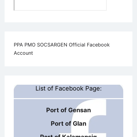
PPA PMO SOCSARGEN Official Facebook
Account
List of Facebook Page:
Port of Gensan
Port of Glan
Port of Kalamansig