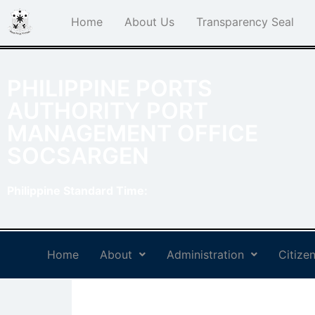
Home
About Us
Transparency Seal
PHILIPPINE PORTS
AUTHORITY PORT
MANAGEMENT OFFICE
SOCSARGEN
Philippine Standard Time:
Home
About
Administration
Citizen