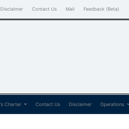
Disclaimer
Contact Us
Mail
Feedback (Beta)
’s Charter
Contact Us
Disclaimer
Operations