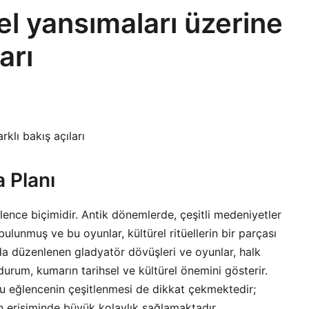
el yansımaları üzerine
arı
rklı bakış açıları
 Planı
ğlence biçimidir. Antik dönemlerde, çeşitli medeniyetler
ulunmuş ve bu oyunlar, kültürel ritüellerin bir parçası
’da düzenlenen gladyatör dövüşleri ve oyunlar, halk
durum, kumarın tarihsel ve kültürel önemini gösterir.
u eğlencenin çeşitlenmesi de dikkat çekmektedir;
rın erişiminde büyük kolaylık sağlamaktadır.