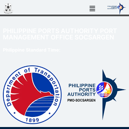
PHILIPPINE PORTS AUTHORITY PORT
MANAGEMENT OFFICE SOCSARGEN
Philippine Standard Time: