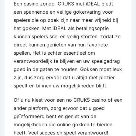
Een casino zonder CRUKS met iDEAL biedt
een spannende en veilige gokervaring voor
spelers die op zoek zijn naar meer vrijheid bij
het gokken. Met iDEAL als betalingsoptie
kunnen spelers snel en veilig storten, zodat ze
direct kunnen genieten van hun favoriete
spellen. Het is echter essentieel om
verantwoordelijk te blijven en uw speelgedrag
goed in de gaten te houden. Gokken moet leuk
zijn, dus zorg ervoor dat u altijd met plezier
speelt en binnen uw mogelijkheden blijft.
Of u nu kiest voor een no CRUKS casino of een
ander platform, zorg ervoor dat u goed
geïnformeerd bent en geniet van de
mogelijkheden die online gokken te bieden
heeft. Veel succes en speel verantwoord!