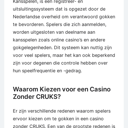
Kansspelen, is een registreer- en
uitsluitingssysteem dat is opgezet door de
Nederlandse overheid om verantwoord gokken
te bevorderen. Spelers die zich aanmelden,
worden uitgesloten van deelname aan
kansspelen zoals online casino’s en andere
gokgelegenheden. Dit systeem kan nuttig zijn
voor veel spelers, maar het kan ook beperkend
zijn voor degenen die controle hebben over
hun speelfrequentie en -gedrag.
Waarom Kiezen voor een Casino
Zonder CRUKS?
Er zijn verschillende redenen waarom spelers
ervoor kiezen om te gokken in een casino
zonder CRUKS. Een van de grootste redenen is