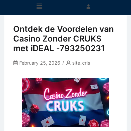
Ontdek de Voordelen van
Casino Zonder CRUKS
met iDEAL -793250231
February 25, 2026
site_cris