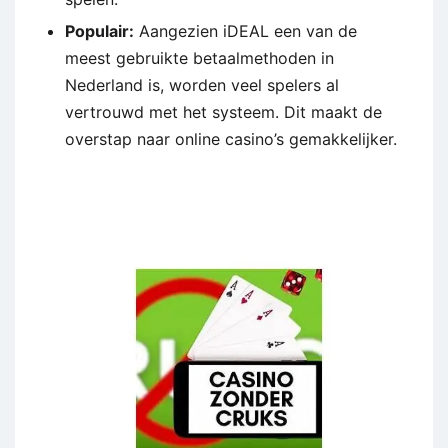
Populair:
Aangezien iDEAL een van de
meest gebruikte betaalmethoden in
Nederland is, worden veel spelers al
vertrouwd met het systeem. Dit maakt de
overstap naar online casino’s gemakkelijker.