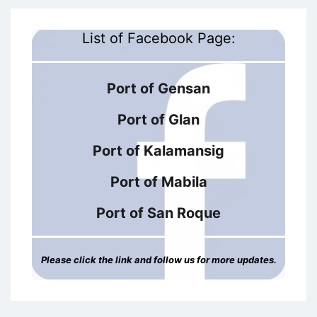
List of Facebook Page:
Port of Gensan
Port of Glan
Port of Kalamansig
Port of Mabila
Port of San Roque
Please click the link and follow us for more updates.