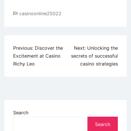
casinoonline25022
Previous:
Discover the
Next:
Unlocking the
Excitement at Casino
secrets of successful
Richy Leo
casino strategies
Search
Search