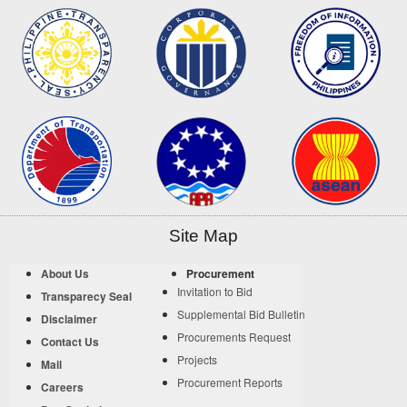
Site Map
About Us
Procurement
Invitation to Bid
Transparecy Seal
Supplemental Bid Bulletin
Disclaimer
Procurements Request
Contact Us
Projects
Mail
Procurement Reports
Careers