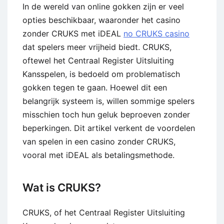
In de wereld van online gokken zijn er veel
opties beschikbaar, waaronder het casino
zonder CRUKS met iDEAL
no CRUKS casino
dat spelers meer vrijheid biedt. CRUKS,
oftewel het Centraal Register Uitsluiting
Kansspelen, is bedoeld om problematisch
gokken tegen te gaan. Hoewel dit een
belangrijk systeem is, willen sommige spelers
misschien toch hun geluk beproeven zonder
beperkingen. Dit artikel verkent de voordelen
van spelen in een casino zonder CRUKS,
vooral met iDEAL als betalingsmethode.
Wat is CRUKS?
CRUKS, of het Centraal Register Uitsluiting