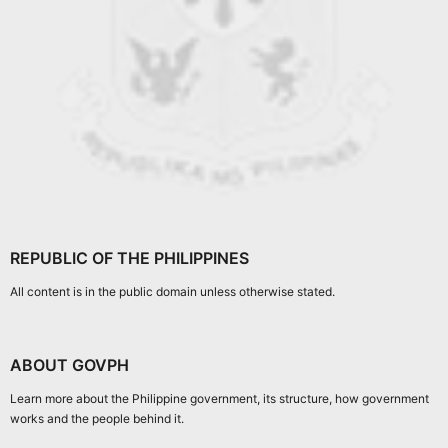
REPUBLIC OF THE PHILIPPINES
All content is in the public domain unless otherwise stated.
ABOUT GOVPH
Learn more about the Philippine government, its structure, how government
works and the people behind it.