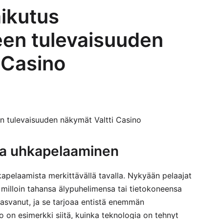
ikutus
en tulevaisuuden
 Casino
n tulevaisuuden näkymät Valtti Casino
ja uhkapelaaminen
apelaamista merkittävällä tavalla. Nykyään pelaajat
a milloin tahansa älypuhelimensa tai tietokoneensa
kasvanut, ja se tarjoaa entistä enemmän
no on esimerkki siitä, kuinka teknologia on tehnyt