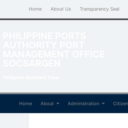
Home
About Us
Transparency Seal
PHILIPPINE PORTS
AUTHORITY PORT
MANAGEMENT OFFICE
SOCSARGEN
Philippine Standard Time:
Home
About
Administration
Citizen