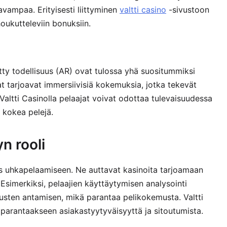
vampaa. Erityisesti liittyminen
valtti casino
-sivustoon
oukutteleviin bonuksiin.
sätty todellisuus (AR) ovat tulossa yhä suositummiksi
 tarjoavat immersiivisiä kokemuksia, jotka tekevät
Valtti Casinolla pelaajat voivat odottaa tulevaisuudessa
 kokea pelejä.
n rooli
ös uhkapelaamiseen. Ne auttavat kasinoita tarjoamaan
. Esimerkiksi, pelaajien käyttäytymisen analysointi
usten antamisen, mikä parantaa pelikokemusta. Valtti
parantaakseen asiakastyytyväisyyttä ja sitoutumista.