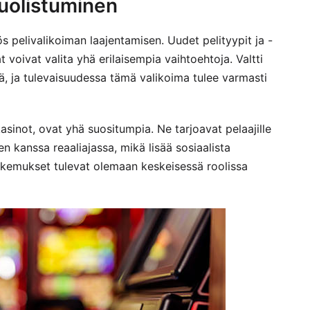
uolistuminen
 pelivalikoiman laajentamisen. Uudet pelityypit ja -
 voivat valita yhä erilaisempia vaihtoehtoja. Valtti
jä, ja tulevaisuudessa tämä valikoima tulee varmasti
kasinot, ovat yhä suositumpia. Ne tarjoavat pelaajille
n kanssa reaaliajassa, mikä lisää sosiaalista
kokemukset tulevat olemaan keskeisessä roolissa