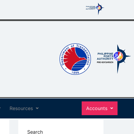
Resources
Accounts
Search