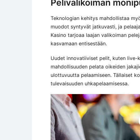
Pelivalikoiman monip
Teknologian kehitys mahdollistaa myös
muodot syntyvät jatkuvasti, ja pelaajat
Kasino tarjoaa laajan valikoiman pele
kasvamaan entisestään.
Uudet innovatiiviset pelit, kuten live-
mahdollisuuden pelata oikeiden jakajie
ulottuvuutta pelaamiseen. Tällaiset 
tulevaisuuden uhkapelaamisessa.