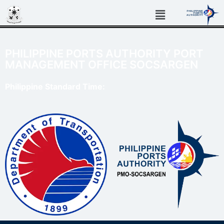
PHILIPPINE PORTS AUTHORITY PORT
MANAGEMENT OFFICE SOCSARGEN
Philippine Standard Time: