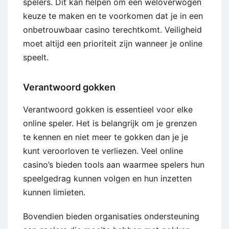
spelers. Dit kan helpen om een weloverwogen
keuze te maken en te voorkomen dat je in een
onbetrouwbaar casino terechtkomt. Veiligheid
moet altijd een prioriteit zijn wanneer je online
speelt.
Verantwoord gokken
Verantwoord gokken is essentieel voor elke
online speler. Het is belangrijk om je grenzen
te kennen en niet meer te gokken dan je je
kunt veroorloven te verliezen. Veel online
casino’s bieden tools aan waarmee spelers hun
speelgedrag kunnen volgen en hun inzetten
kunnen limieten.
Bovendien bieden organisaties ondersteuning