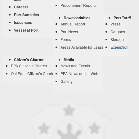
Procurement Reports
Careers
Port Statistics
Downloadables
Port Tariff
Issuances
Annual Report
Vessel
Vessel at Port
Port News
Cargoes
Forms
Storage
Areas Available for Lease
Exemption
Citizen’s Charter
Media
PPA Citizen’s Charter
News and Events
Out Ports Citizen’s Charter
PPA News on the Web
Gallery