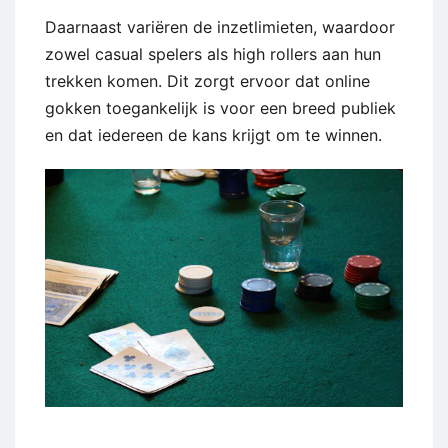
Daarnaast variëren de inzetlimieten, waardoor
zowel casual spelers als high rollers aan hun
trekken komen. Dit zorgt ervoor dat online
gokken toegankelijk is voor een breed publiek
en dat iedereen de kans krijgt om te winnen.