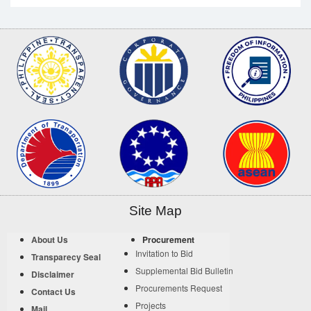
Site Map
About Us
Procurement
Invitation to Bid
Transparecy Seal
Supplemental Bid Bulletin
Disclaimer
Procurements Request
Contact Us
Projects
Mail