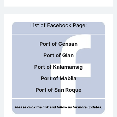
List of Facebook Page:
Port of Gensan
Port of Glan
Port of Kalamansig
Port of Mabila
Port of San Roque
Please click the link and follow us for more updates.