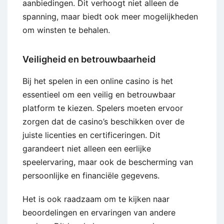
aanbiedingen. Dit verhoogt niet alleen de
spanning, maar biedt ook meer mogelijkheden
om winsten te behalen.
Veiligheid en betrouwbaarheid
Bij het spelen in een online casino is het
essentieel om een veilig en betrouwbaar
platform te kiezen. Spelers moeten ervoor
zorgen dat de casino’s beschikken over de
juiste licenties en certificeringen. Dit
garandeert niet alleen een eerlijke
speelervaring, maar ook de bescherming van
persoonlijke en financiële gegevens.
Het is ook raadzaam om te kijken naar
beoordelingen en ervaringen van andere