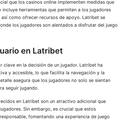
cial que los casinos online implementen medidas que
 incluye herramientas que permiten a los jugadores
, así como ofrecer recursos de apoyo. Latribet se
onde los jugadores son alentados a disfrutar del juego
uario en Latribet
r clave en la decisión de un jugador. Latribet ha
iva y accesible, lo que facilita la navegación y la
detalle asegura que los jugadores no solo se sientan
a seguir jugando.
cidos en Latribet son un atractivo adicional que
 jugadores. Sin embargo, es crucial que estos
 responsable, fomentando una experiencia de juego