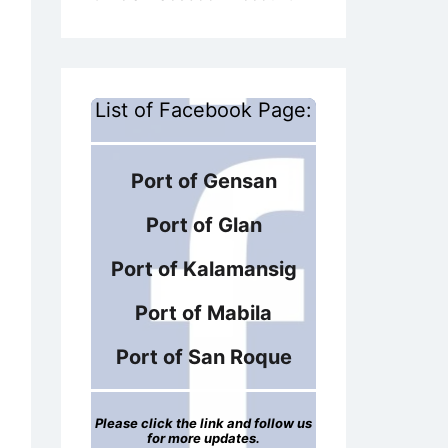
List of Facebook Page:
Port of Gensan
Port of Glan
Port of Kalamansig
Port of Mabila
Port of San Roque
Please click the link and follow us
for more updates.