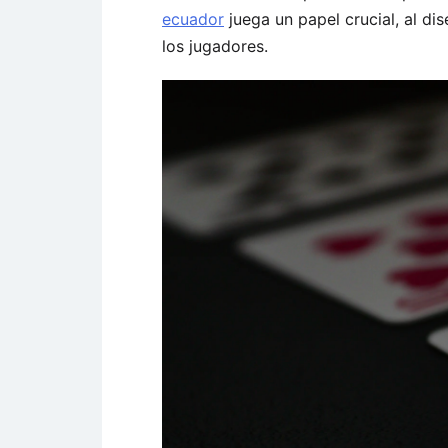
ecuador
juega un papel crucial, al dis
los jugadores.