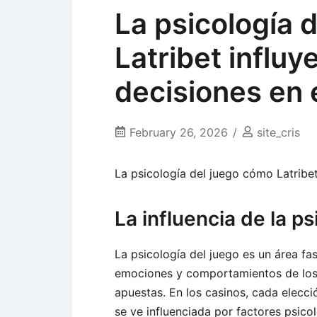
La psicología 
Latribet influy
decisiones en 
February 26, 2026
site_cris
La psicología del juego cómo Latribet
La influencia de la ps
La psicología del juego es un área f
emociones y comportamientos de los 
apuestas. En los casinos, cada elecci
se ve influenciada por factores psic