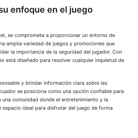
su enfoque en el juego
ibet, se compromete a proporcionar un entorno de
una amplia variedad de juegos y promociones que
vidar la importancia de la seguridad del jugador. Con
tio está diseñado para resolver cualquier inquietud de
ponsable y brindar información clara sobre las
Ecuador se posiciona como una opción confiable para
ta una comunidad donde el entretenimiento y la
 espacio ideal para disfrutar del juego de forma