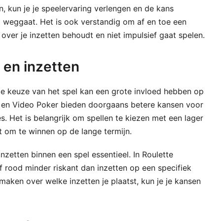
n, kun je je speelervaring verlengen en de kans
st weggaat. Het is ook verstandig om af en toe een
over je inzetten behoudt en niet impulsief gaat spelen.
n en inzetten
n de keuze van het spel kan een grote invloed hebben op
k en Video Poker bieden doorgaans betere kansen voor
s. Het is belangrijk om spellen te kiezen met een lager
t om te winnen op de lange termijn.
inzetten binnen een spel essentieel. In Roulette
of rood minder riskant dan inzetten op een specifiek
aken over welke inzetten je plaatst, kun je je kansen