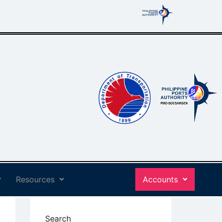
Resources
Accounts
Search