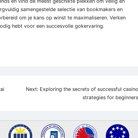
rends en vind de meest geschikte plekken om veilig en
rgvuldig samengestelde selectie van bookmakers en
rbereid om je kans op winst te maximaliseren. Verken
nodig hebt voor een succesvolle gokervaring.
ai
Next:
Exploring the secrets of successful casin
strategies for beginner