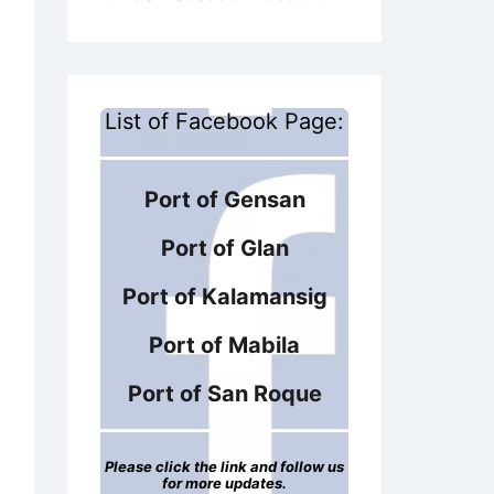
List of Facebook Page:
Port of Gensan
Port of Glan
Port of Kalamansig
Port of Mabila
Port of San Roque
Please click the link and follow us
for more updates.