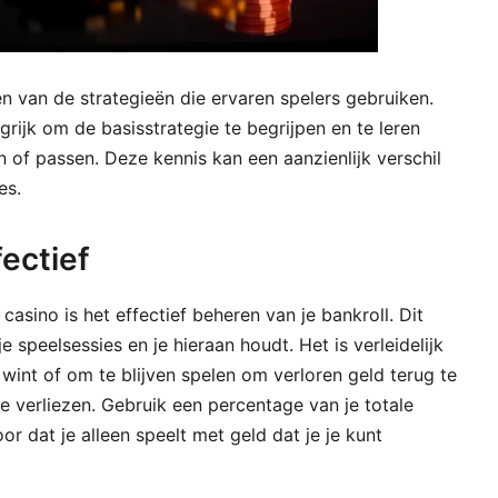
en van de strategieën die ervaren spelers gebruiken.
ngrijk om de basisstrategie te begrijpen en te leren
 of passen. Deze kennis kan een aanzienlijk verschil
es.
fectief
casino is het effectief beheren van je bankroll. Dit
e speelsessies en je hieraan houdt. Het is verleidelijk
wint of om te blijven spelen om verloren geld terug te
re verliezen. Gebruik een percentage van je totale
or dat je alleen speelt met geld dat je je kunt