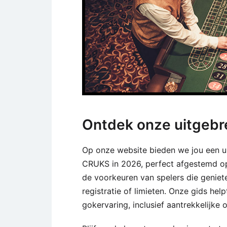
Ontdek onze uitgebr
Op onze website bieden we jou een u
CRUKS in 2026, perfect afgestemd op
de voorkeuren van spelers die geniet
registratie of limieten. Onze gids he
gokervaring, inclusief aantrekkelijk