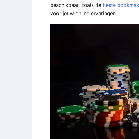
beschikbaar, zoals de
beste bookmak
voor jouw online ervaringen.