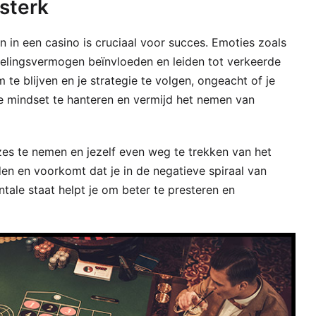
 sterk
en in een casino is cruciaal voor succes. Emoties zoals
elingsvermogen beïnvloeden en leiden tot verkeerde
m te blijven en je strategie te volgen, ongeacht of je
jke mindset te hanteren en vermijd het nemen van
zes te nemen en jezelf even weg te trekken van het
uden en voorkomt dat je in de negatieve spiraal van
tale staat helpt je om beter te presteren en