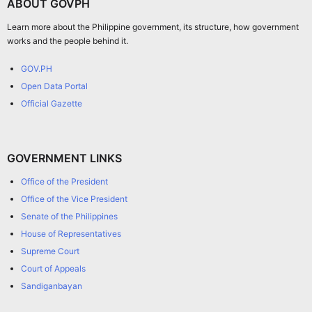
ABOUT GOVPH
Learn more about the Philippine government, its structure, how government
works and the people behind it.
GOV.PH
Open Data Portal
Official Gazette
GOVERNMENT LINKS
Office of the President
Office of the Vice President
Senate of the Philippines
House of Representatives
Supreme Court
Court of Appeals
Sandiganbayan