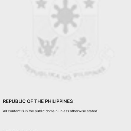
REPUBLIC OF THE PHILIPPINES
All content is in the public domain unless otherwise stated.