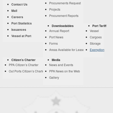
Procurements Request
Contact Us
Projects
Mail
Procurement Reports
Careers
Port Statistics
Downloadables
Port Tariff
Issuances
Annual Report
Vessel
Vessel at Port
Port News
Cargoes
Forms
Storage
Areas Available for Lease
Exemption
Citizen’s Charter
Media
PPA Citizen’s Charter
News and Events
Out Ports Citizen’s Charter
PPA News on the Web
Gallery