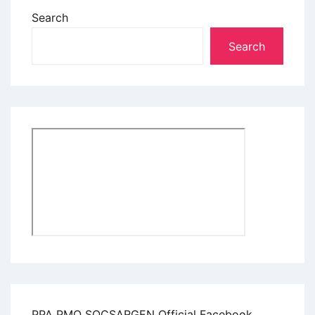
Search
Search
PPA PMO SOCSARGEN Official Facebook