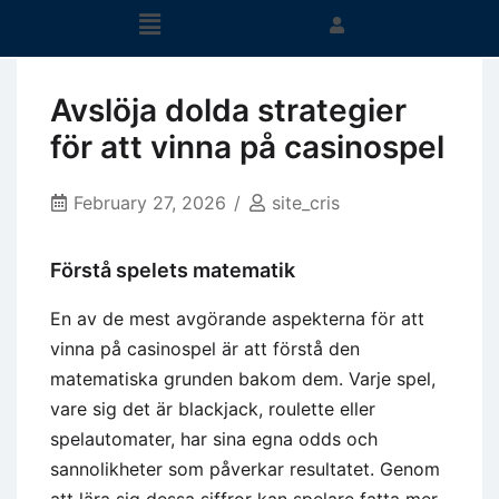
Avslöja dolda strategier
för att vinna på casinospel
February 27, 2026
site_cris
Förstå spelets matematik
En av de mest avgörande aspekterna för att
vinna på casinospel är att förstå den
matematiska grunden bakom dem. Varje spel,
vare sig det är blackjack, roulette eller
spelautomater, har sina egna odds och
sannolikheter som påverkar resultatet. Genom
att lära sig dessa siffror kan spelare fatta mer