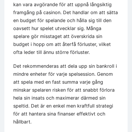
kan vara avgörande för att uppnå långsiktig
framgång på casinon. Det handlar om att sätta
en budget för spelande och hålla sig till den
oavsett hur spelet utvecklar sig. Många
spelare gör misstaget att överskrida sin
budget i hopp om att återfå förluster, vilket
ofta leder till ännu större förluster.
Det rekommenderas att dela upp sin bankroll i
mindre enheter för varje spelsession. Genom
att spela med en fast summa varje gång
minskar spelaren risken för att snabbt förlora
hela sin insats och maximerar därmed sin
speltid. Det är en enkel men kraftfull strategi
för att hantera sina finanser effektivt och
hållbart.