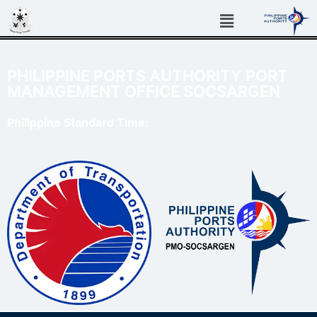
PHILIPPINE PORTS AUTHORITY PORT
MANAGEMENT OFFICE SOCSARGEN
Philippine Standard Time: