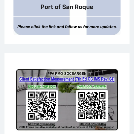
Port of San Roque
Please click the link and follow us for more updates.