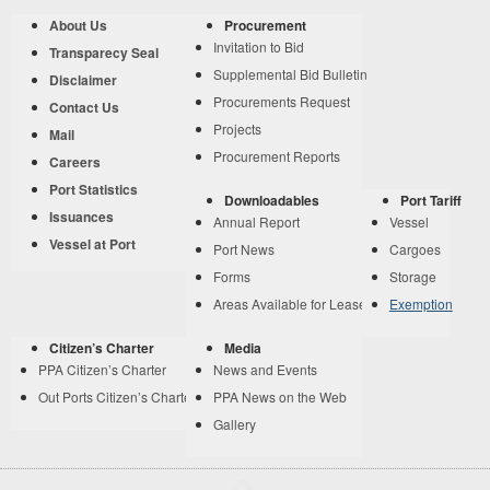
About Us
Procurement
Invitation to Bid
Transparecy Seal
Supplemental Bid Bulletin
Disclaimer
Procurements Request
Contact Us
Projects
Mail
Procurement Reports
Careers
Port Statistics
Downloadables
Port Tariff
Issuances
Annual Report
Vessel
Vessel at Port
Port News
Cargoes
Forms
Storage
Areas Available for Lease
Exemption
Citizen’s Charter
Media
PPA Citizen’s Charter
News and Events
Out Ports Citizen’s Charter
PPA News on the Web
Gallery