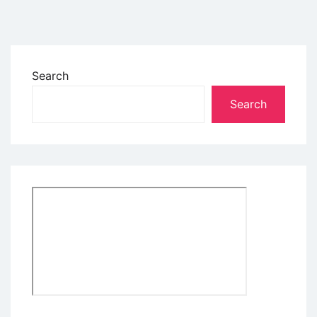
Search
Search