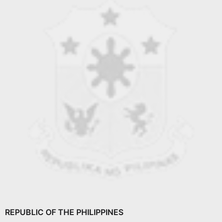
REPUBLIC OF THE PHILIPPINES