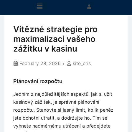
Vítězné strategie pro
maximalizaci vašeho
zážitku v kasinu
February 28, 2026
site_cris
Plánování rozpočtu
Jedním z nejdůležitějších aspektů, jak si užít
kasinový zážitek, je správné plánování
rozpočtu. Stanovte si jasný limit, kolik peněz
jste ochotni utratit, a dodržujte ho. Tím se
vyhnete nadměrnému utrácení a předejdete