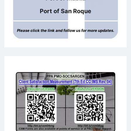
Port of San Roque
Please click the link and follow us for more updates.