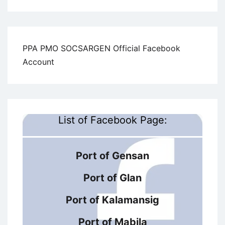
PPA PMO SOCSARGEN Official Facebook
Account
List of Facebook Page:
Port of Gensan
Port of Glan
Port of Kalamansig
Port of Mabila