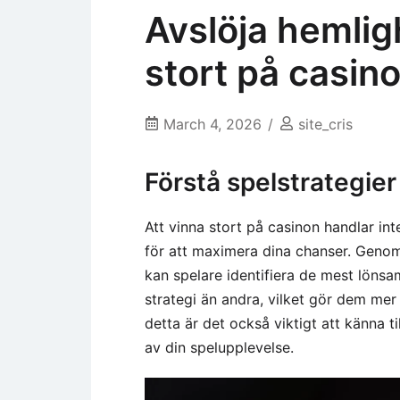
Avslöja hemlig
stort på casi
March 4, 2026
site_cris
Förstå spelstrategier
Att vinna stort på casinon handlar in
för att maximera dina chanser. Genom 
kan spelare identifiera de mest lönsa
strategi än andra, vilket gör dem mer 
detta är det också viktigt att känna ti
av din spelupplevelse.