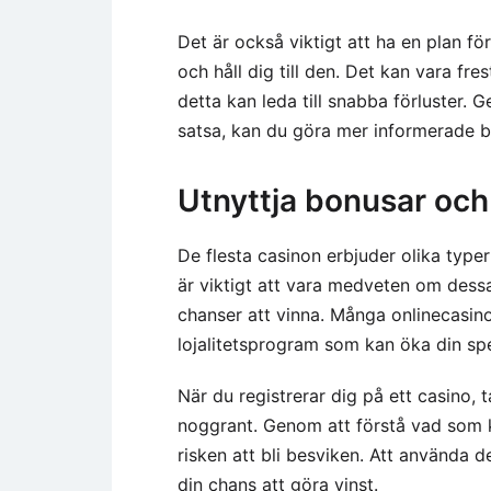
Det är också viktigt att ha en plan fö
och håll dig till den. Det kan vara fr
detta kan leda till snabba förluster. G
satsa, kan du göra mer informerade b
Utnyttja bonusar oc
De flesta casinon erbjuder olika type
är viktigt att vara medveten om dess
chanser att vinna. Många onlinecasino
lojalitetsprogram som kan öka din sp
När du registrerar dig på ett casino, 
noggrant. Genom att förstå vad som k
risken att bli besviken. Att använda 
din chans att göra vinst.