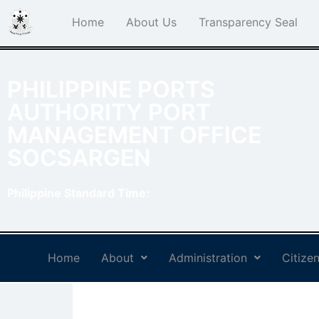
Home
About Us
Transparency Seal
PHILIPPINE PORTS
AUTHORITY PORT
MANAGEMENT OFFICE
SOCSARGEN
Philippine Standard Time:
Home
About
Administration
Citizen