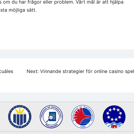
 om du har frågor eller problem. Vårt mål är att hjälpa
sta möjliga sätt.
cuáles
Next:
Vinnande strategier för online casino spe