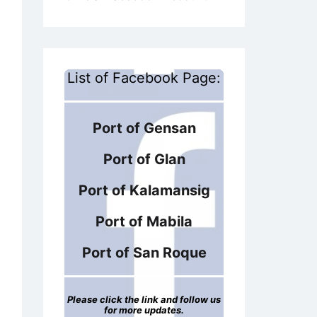
List of Facebook Page:
Port of Gensan
Port of Glan
Port of Kalamansig
Port of Mabila
Port of San Roque
Please click the link and follow us
for more updates.