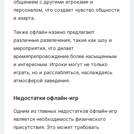
общением с другими игроками и
персоналом, что создает чувство общности
и азарта.
Также офлайн-казино предлагают
различные развлечения, такие как шоу и
мероприятия, что делает
времяпрепровождение более насыщенным
и интересным. Игроки могут не только
играть, но и расслабляться, наслаждаясь
атмосферой заведения.
Недостатки офлайн-игр
Одним из главных недостатков офлайн-игр
является необходимость физического
присутствия. Это может требовать