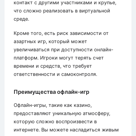
контакт с другими участниками и крупье,
что сложно реализовать в виртуальной
среде.
Кроме того, есть риск зависимости от
азартных игр, который может
увеличиваться при доступности онлайн-
платформ. Игроки могут терять счет
времени и средств, что требует
ответственности и самоконтроля.
Преимущества офлайн-игр
Офлайн-игры, такие как казино,
предоставляют уникальную атмосферу,
которую сложно воспроизвести в
интернете. Вы можете насладиться живым