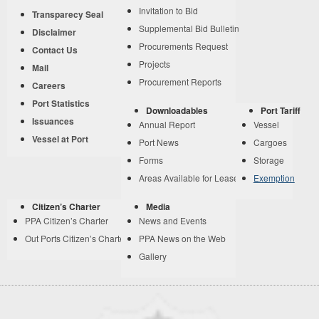
Invitation to Bid
Transparecy Seal
Supplemental Bid Bulletin
Disclaimer
Procurements Request
Contact Us
Projects
Mail
Procurement Reports
Careers
Port Statistics
Downloadables
Port Tariff
Issuances
Annual Report
Vessel
Vessel at Port
Port News
Cargoes
Forms
Storage
Areas Available for Lease
Exemption
Citizen’s Charter
Media
PPA Citizen’s Charter
News and Events
Out Ports Citizen’s Charter
PPA News on the Web
Gallery