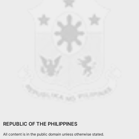
REPUBLIC OF THE PHILIPPINES
All content is in the public domain unless otherwise stated.