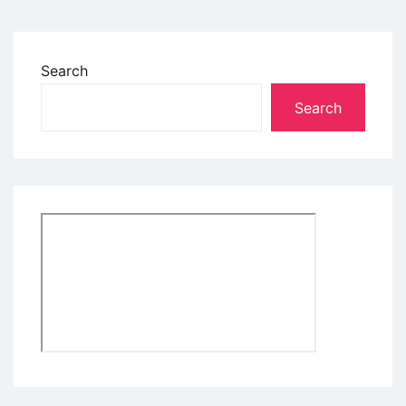
Search
Search