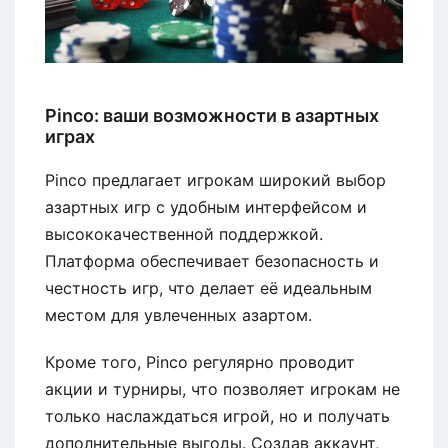
Pinco: ваши возможности в азартных
играх
Pinco предлагает игрокам широкий выбор
азартных игр с удобным интерфейсом и
высококачественной поддержкой.
Платформа обеспечивает безопасность и
честность игр, что делает её идеальным
местом для увлеченных азартом.
Кроме того, Pinco регулярно проводит
акции и турниры, что позволяет игрокам не
только наслаждаться игрой, но и получать
дополнительные выгоды. Создав аккаунт,