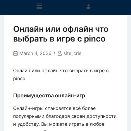
Онлайн или офлайн что
выбрать в игре с pinco
March 4, 2026
site_cris
Онлайн или офлайн что выбрать в игре с
pinco
Преимущества онлайн-игр
Онлайн-игры становятся всё более
популярными благодаря своей доступности
и удобству. Вы можете играть в любое