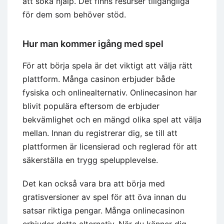
att söka hjälp. Det finns resurser tillgängliga
för dem som behöver stöd.
Hur man kommer igång med spel
För att börja spela är det viktigt att välja rätt
plattform. Många casinon erbjuder både
fysiska och onlinealternativ. Onlinecasinon har
blivit populära eftersom de erbjuder
bekvämlighet och en mängd olika spel att välja
mellan. Innan du registrerar dig, se till att
plattformen är licensierad och reglerad för att
säkerställa en trygg spelupplevelse.
Det kan också vara bra att börja med
gratisversioner av spel för att öva innan du
satsar riktiga pengar. Många onlinecasinon
erbjuder detta alternativ. När du känner dig