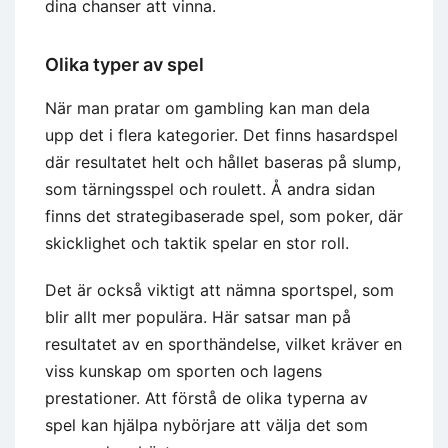
dina chanser att vinna.
Olika typer av spel
När man pratar om gambling kan man dela
upp det i flera kategorier. Det finns hasardspel
där resultatet helt och hållet baseras på slump,
som tärningsspel och roulett. Å andra sidan
finns det strategibaserade spel, som poker, där
skicklighet och taktik spelar en stor roll.
Det är också viktigt att nämna sportspel, som
blir allt mer populära. Här satsar man på
resultatet av en sporthändelse, vilket kräver en
viss kunskap om sporten och lagens
prestationer. Att förstå de olika typerna av
spel kan hjälpa nybörjare att välja det som