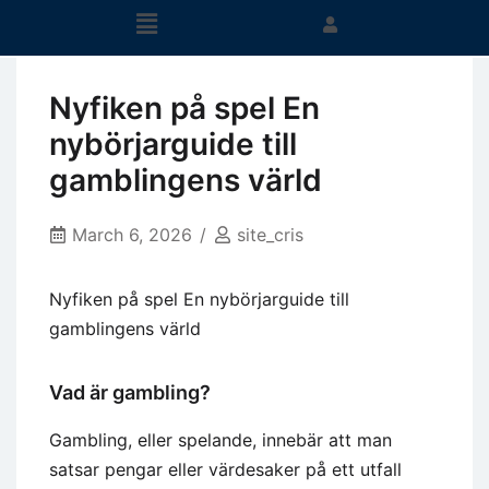
Nyfiken på spel En
nybörjarguide till
gamblingens värld
March 6, 2026
site_cris
Nyfiken på spel En nybörjarguide till
gamblingens värld
Vad är gambling?
Gambling, eller spelande, innebär att man
satsar pengar eller värdesaker på ett utfall