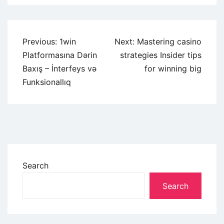
Previous:
1win
Next:
Mastering casino
Platformasına Dərin
strategies Insider tips
Baxış – İnterfeys və
for winning big
Funksionallıq
Search
Search