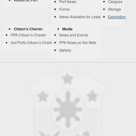
Port News
Cargoes
Forms
Storage
Areas Available for Lease
Exemption
Citizen’s Charter
Media
PPA Citizen’s Charter
News and Events
Out Ports Citizen’s Charter
PPA News on the Web
Gallery