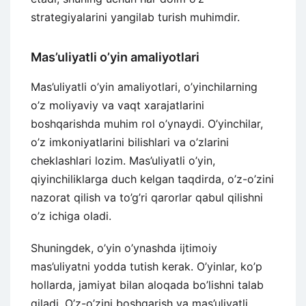
strategiyalarini yangilab turish muhimdir.
Mas’uliyatli o’yin amaliyotlari
Mas’uliyatli o’yin amaliyotlari, o’yinchilarning
o’z moliyaviy va vaqt xarajatlarini
boshqarishda muhim rol o’ynaydi. O’yinchilar,
o’z imkoniyatlarini bilishlari va o’zlarini
cheklashlari lozim. Mas’uliyatli o’yin,
qiyinchiliklarga duch kelgan taqdirda, o’z-o’zini
nazorat qilish va to’g’ri qarorlar qabul qilishni
o’z ichiga oladi.
Shuningdek, o’yin o’ynashda ijtimoiy
mas’uliyatni yodda tutish kerak. O’yinlar, ko’p
hollarda, jamiyat bilan aloqada bo’lishni talab
qiladi. O’z-o’zini boshqarish va mas’uliyatli