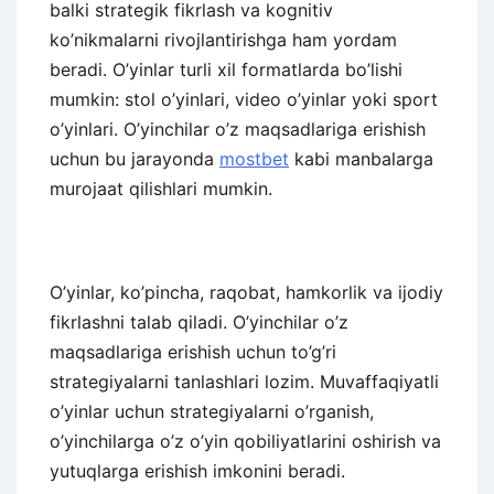
balki strategik fikrlash va kognitiv
ko’nikmalarni rivojlantirishga ham yordam
beradi. O’yinlar turli xil formatlarda bo’lishi
mumkin: stol o’yinlari, video o’yinlar yoki sport
o’yinlari. O’yinchilar o’z maqsadlariga erishish
uchun bu jarayonda
mostbet
kabi manbalarga
murojaat qilishlari mumkin.
O’yinlar, ko’pincha, raqobat, hamkorlik va ijodiy
fikrlashni talab qiladi. O’yinchilar o’z
maqsadlariga erishish uchun to’g’ri
strategiyalarni tanlashlari lozim. Muvaffaqiyatli
o’yinlar uchun strategiyalarni o’rganish,
o’yinchilarga o’z o’yin qobiliyatlarini oshirish va
yutuqlarga erishish imkonini beradi.