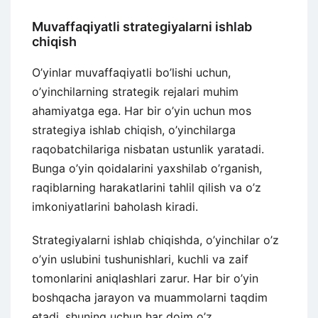
Muvaffaqiyatli strategiyalarni ishlab
chiqish
O’yinlar muvaffaqiyatli bo’lishi uchun,
o’yinchilarning strategik rejalari muhim
ahamiyatga ega. Har bir o’yin uchun mos
strategiya ishlab chiqish, o’yinchilarga
raqobatchilariga nisbatan ustunlik yaratadi.
Bunga o’yin qoidalarini yaxshilab o’rganish,
raqiblarning harakatlarini tahlil qilish va o’z
imkoniyatlarini baholash kiradi.
Strategiyalarni ishlab chiqishda, o’yinchilar o’z
o’yin uslubini tushunishlari, kuchli va zaif
tomonlarini aniqlashlari zarur. Har bir o’yin
boshqacha jarayon va muammolarni taqdim
etadi, shuning uchun har doim o’z