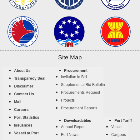
Site Map
About Us
Procurement
Invitation to Bid
Transparecy Seal
Supplemental Bid Bulletin
Disclaimer
Procurements Request
Contact Us
Projects
Mail
Procurement Reports
Careers
Port Statistics
Downloadables
Port Tariff
Issuances
Annual Report
Vessel
Vessel at Port
Port News
Cargoes