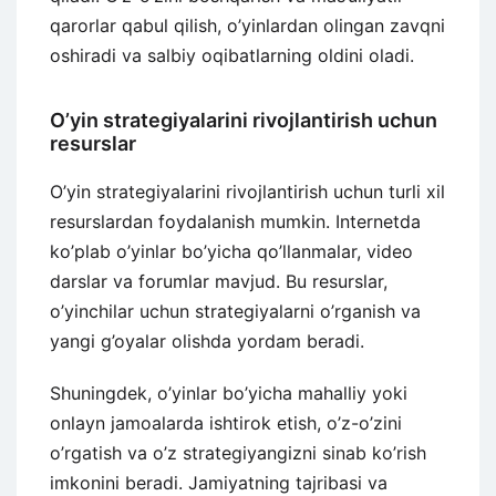
qarorlar qabul qilish, o’yinlardan olingan zavqni
oshiradi va salbiy oqibatlarning oldini oladi.
O’yin strategiyalarini rivojlantirish uchun
resurslar
O’yin strategiyalarini rivojlantirish uchun turli xil
resurslardan foydalanish mumkin. Internetda
ko’plab o’yinlar bo’yicha qo’llanmalar, video
darslar va forumlar mavjud. Bu resurslar,
o’yinchilar uchun strategiyalarni o’rganish va
yangi g’oyalar olishda yordam beradi.
Shuningdek, o’yinlar bo’yicha mahalliy yoki
onlayn jamoalarda ishtirok etish, o’z-o’zini
o’rgatish va o’z strategiyangizni sinab ko’rish
imkonini beradi. Jamiyatning tajribasi va