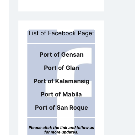
List of Facebook Page:
Port of Gensan
Port of Glan
Port of Kalamansig
Port of Mabila
Port of San Roque
Please click the link and follow us
for more updates.