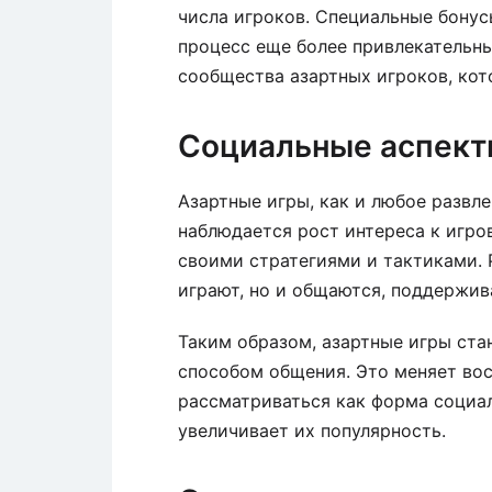
числа игроков. Специальные бонус
процесс еще более привлекательн
сообщества азартных игроков, кот
Социальные аспект
Азартные игры, как и любое развл
наблюдается рост интереса к игро
своими стратегиями и тактиками. P
играют, но и общаются, поддержив
Таким образом, азартные игры ста
способом общения. Это меняет вос
рассматриваться как форма социал
увеличивает их популярность.