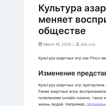
Культура азар
меняет воспр
обществе
March 16, 2026
site_cris
Культура азартных игр как Pinco м
Изменение представ
Культура азартных игр претерпела
Ранее азартные игры воспринимали
появлением онлайн-казино, таких к
жизнь людей. Например,
проверенн