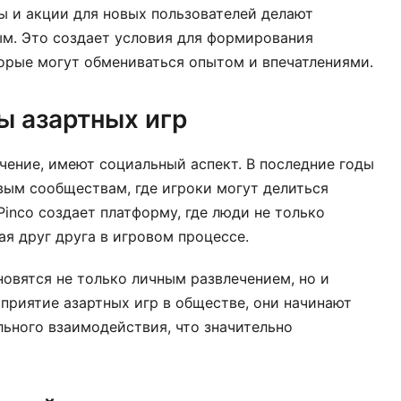
ы и акции для новых пользователей делают
ым. Это создает условия для формирования
орые могут обмениваться опытом и впечатлениями.
ы азартных игр
ечение, имеют социальный аспект. В последние годы
вым сообществам, где игроки могут делиться
inco создает платформу, где люди не только
ая друг друга в игровом процессе.
новятся не только личным развлечением, но и
приятие азартных игр в обществе, они начинают
ьного взаимодействия, что значительно