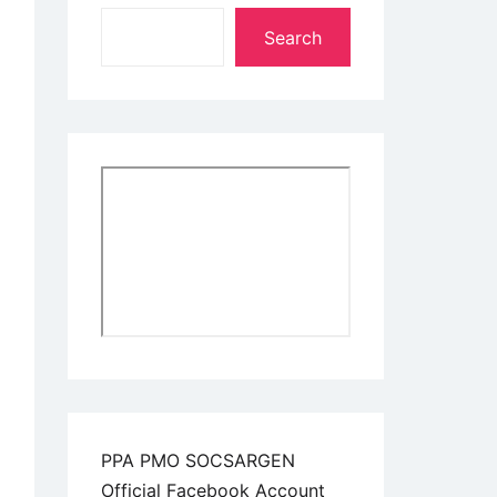
Search
PPA PMO SOCSARGEN
Official Facebook Account