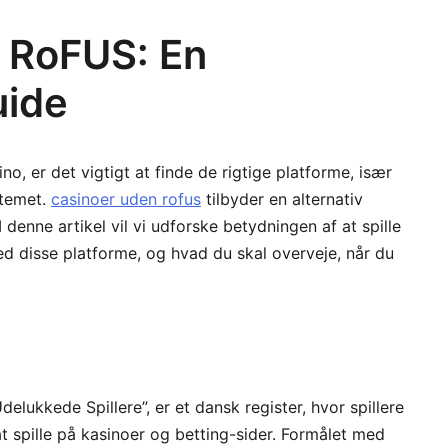
 RoFUS: En
uide
no, er det vigtigt at finde de rigtige platforme, især
stemet.
casinoer uden rofus
tilbyder en alternativ
 denne artikel vil vi udforske betydningen af at spille
d disse platforme, og hvad du skal overveje, når du
Udelukkede Spillere”, er et dansk register, hvor spillere
at spille på kasinoer og betting-sider. Formålet med