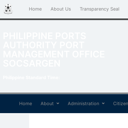
Home
About Us
Transparency Seal
PHILIPPINE PORTS
AUTHORITY PORT
MANAGEMENT OFFICE
SOCSARGEN
Philippine Standard Time:
Home
About
Administration
Citizen