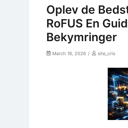
Oplev de Beds
RoFUS En Guide
Bekymringer
March 18, 2026
site_cris