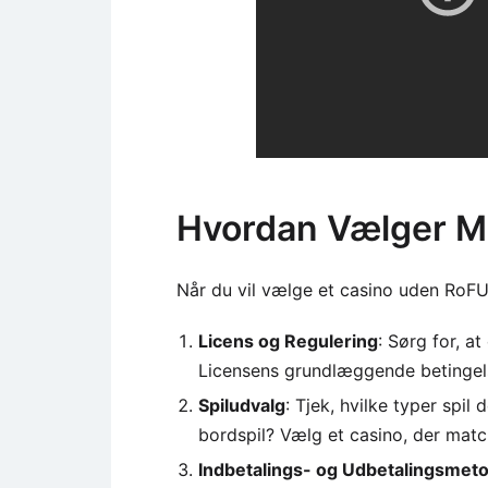
Hvordan Vælger Ma
Når du vil vælge et casino uden RoFUS,
Licens og Regulering
: Sørg for, a
Licensens grundlæggende betingelser 
Spiludvalg
: Tjek, hvilke typer spil 
bordspil? Vælg et casino, der matc
Indbetalings- og Udbetalingsmet