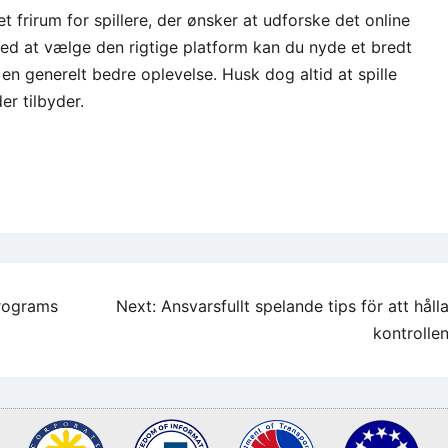
frirum for spillere, der ønsker at udforske det online
Ved at vælge den rigtige platform kan du nyde et bredt
 en generelt bedre oplevelse. Husk dog altid at spille
er tilbyder.
Programs
Next:
Ansvarsfullt spelande tips för att håll
kontrolle