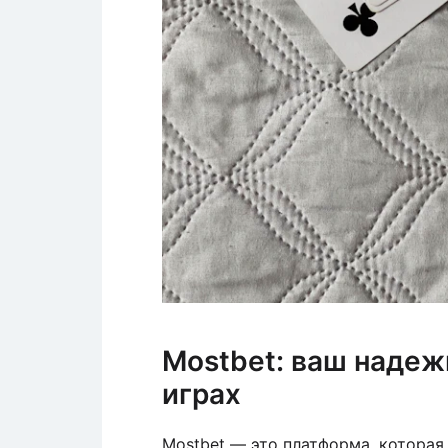
Mostbet: ваш надеж
играх
Mostbet — это платформа, которая 