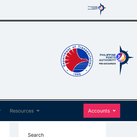
Resources
Accounts
Search