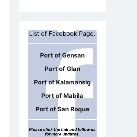
List of Facebook Page:
Port of Gensan
Port of Glan
Port of Kalamansig
Port of Mabila
Port of San Roque
Please click the link and follow us
for more updates.