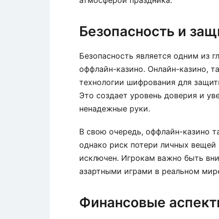
атмосферой праздника.
Безопасность и защ
Безопасность является одним из г
оффлайн-казино. Онлайн-казино, т
технологии шифрования для защит
Это создает уровень доверия и ув
ненадежные руки.
В свою очередь, оффлайн-казино т
однако риск потери личных вещей 
исключен. Игрокам важно быть вни
азартными играми в реальном мир
Финансовые аспекты