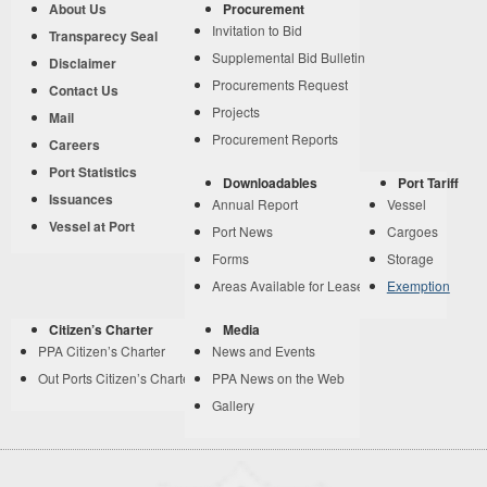
About Us
Procurement
Invitation to Bid
Transparecy Seal
Supplemental Bid Bulletin
Disclaimer
Procurements Request
Contact Us
Projects
Mail
Procurement Reports
Careers
Port Statistics
Downloadables
Port Tariff
Issuances
Annual Report
Vessel
Vessel at Port
Port News
Cargoes
Forms
Storage
Areas Available for Lease
Exemption
Citizen’s Charter
Media
PPA Citizen’s Charter
News and Events
Out Ports Citizen’s Charter
PPA News on the Web
Gallery