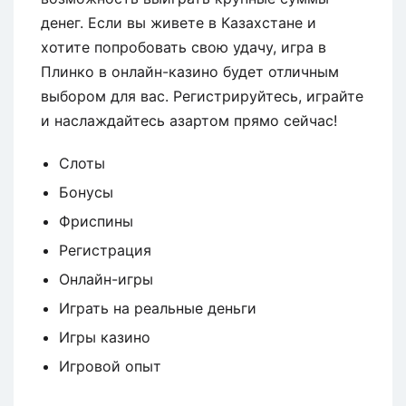
денег. Если вы живете в Казахстане и
хотите попробовать свою удачу, игра в
Плинко в онлайн-казино будет отличным
выбором для вас. Регистрируйтесь, играйте
и наслаждайтесь азартом прямо сейчас!
Слоты
Бонусы
Фриспины
Регистрация
Онлайн-игры
Играть на реальные деньги
Игры казино
Игровой опыт