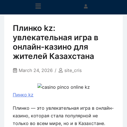
Плинко kz:
увлекательная игра в
онлайн-казино для
жителей Казахстана
March 24, 2026
site_cris
Пинко kz
Плинко — это увлекательная игра в онлайн-
казино, которая стала популярной не
только во всем мире, но и в Казахстане.