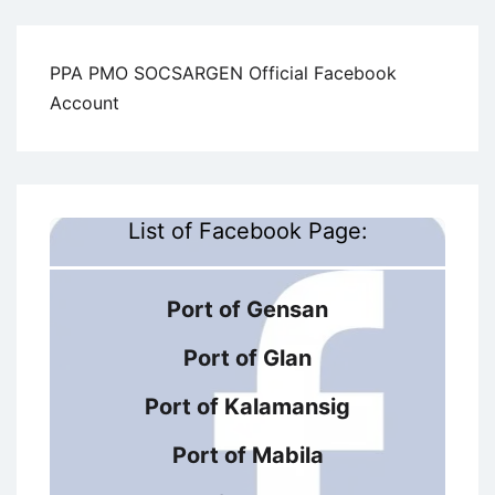
PPA PMO SOCSARGEN Official Facebook
Account
List of Facebook Page:
Port of Gensan
Port of Glan
Port of Kalamansig
Port of Mabila