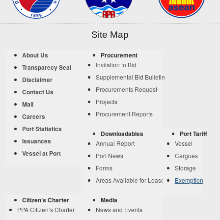
Site Map
About Us
Procurement
Invitation to Bid
Transparecy Seal
Supplemental Bid Bulletin
Disclaimer
Procurements Request
Contact Us
Projects
Mail
Procurement Reports
Careers
Port Statistics
Downloadables
Port Tariff
Issuances
Annual Report
Vessel
Vessel at Port
Port News
Cargoes
Forms
Storage
Areas Available for Lease
Exemption
Citizen’s Charter
Media
PPA Citizen’s Charter
News and Events