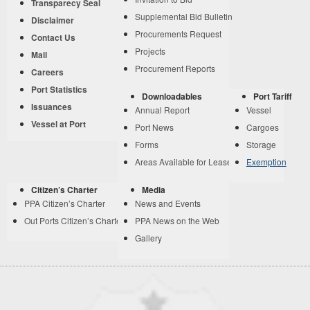
Transparecy Seal
Supplemental Bid Bulletin
Disclaimer
Procurements Request
Contact Us
Projects
Mail
Procurement Reports
Careers
Port Statistics
Downloadables
Port Tariff
Issuances
Annual Report
Vessel
Vessel at Port
Port News
Cargoes
Forms
Storage
Areas Available for Lease
Exemption
Citizen’s Charter
Media
PPA Citizen’s Charter
News and Events
Out Ports Citizen’s Charter
PPA News on the Web
Gallery