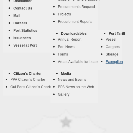
Disclaimer
Procurements Request
Contact Us
Projects
Mail
Procurement Reports
Careers
Port Statistics
Downloadables
Port Tariff
Issuances
Annual Report
Vessel
Vessel at Port
Port News
Cargoes
Forms
Storage
Areas Available for Lease
Exemption
Citizen’s Charter
Media
PPA Citizen’s Charter
News and Events
Out Ports Citizen’s Charter
PPA News on the Web
Gallery