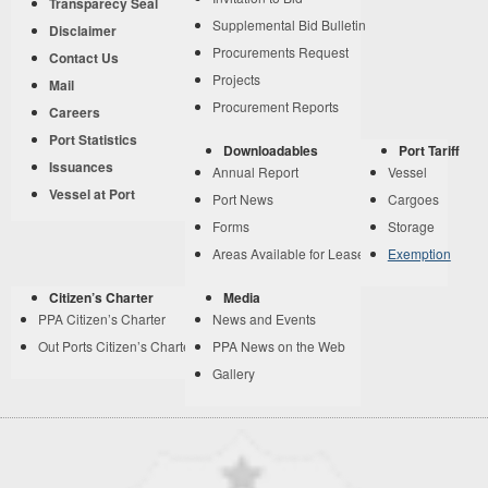
Transparecy Seal
Supplemental Bid Bulletin
Disclaimer
Procurements Request
Contact Us
Projects
Mail
Procurement Reports
Careers
Port Statistics
Downloadables
Port Tariff
Issuances
Annual Report
Vessel
Vessel at Port
Port News
Cargoes
Forms
Storage
Areas Available for Lease
Exemption
Citizen’s Charter
Media
PPA Citizen’s Charter
News and Events
Out Ports Citizen’s Charter
PPA News on the Web
Gallery