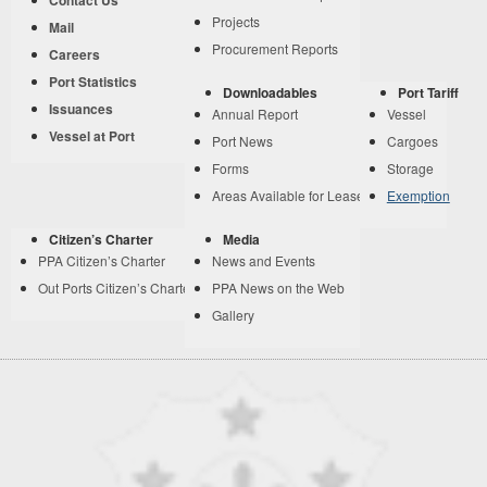
Contact Us
Projects
Mail
Procurement Reports
Careers
Port Statistics
Downloadables
Port Tariff
Issuances
Annual Report
Vessel
Vessel at Port
Port News
Cargoes
Forms
Storage
Areas Available for Lease
Exemption
Citizen’s Charter
Media
PPA Citizen’s Charter
News and Events
Out Ports Citizen’s Charter
PPA News on the Web
Gallery