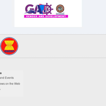
a
and Events
ews on the Web
y