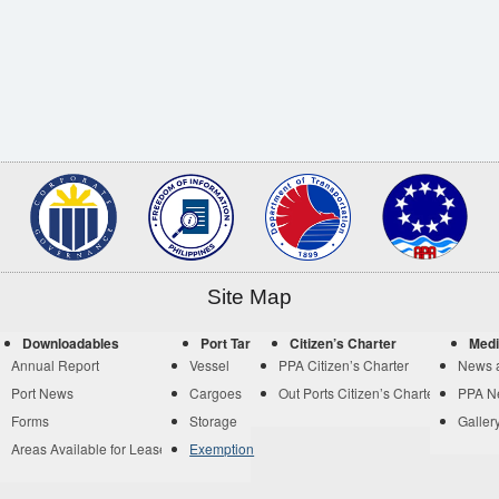
Site Map
Downloadables
Port Tariff
Citizen’s Charter
Medi
Annual Report
Vessel
PPA Citizen’s Charter
News 
Port News
Cargoes
Out Ports Citizen’s Charter
PPA N
Forms
Storage
Galler
Areas Available for Lease
Exemption