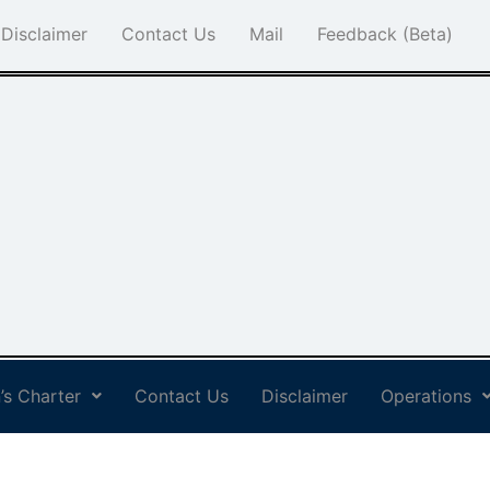
Disclaimer
Contact Us
Mail
Feedback (Beta)
’s Charter
Contact Us
Disclaimer
Operations