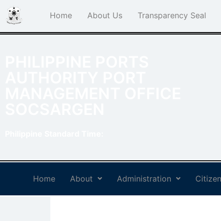
Home
About Us
Transparency Seal
PHILIPPINE PORTS
AUTHORITY PORT
MANAGEMENT OFFICE
SOCSARGEN
Philippine Standard Time:
Home
About
Administration
Citizen