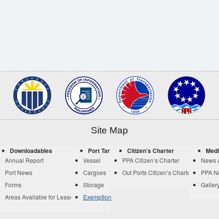
Site Map
Downloadables
Port Tariff
Citizen’s Charter
Medi
Annual Report
Vessel
PPA Citizen’s Charter
News 
Port News
Cargoes
Out Ports Citizen’s Charter
PPA N
Forms
Storage
Galler
Areas Available for Lease
Exemption