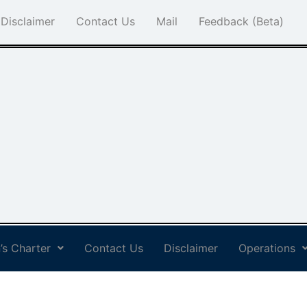
Disclaimer
Contact Us
Mail
Feedback (Beta)
’s Charter
Contact Us
Disclaimer
Operations