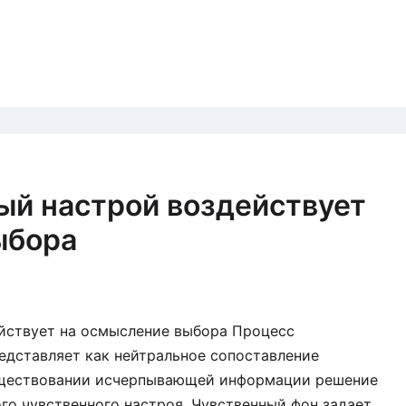
ый настрой воздействует
ыбора
йствует на осмысление выбора Процесс
едставляет как нейтральное сопоставление
существовании исчерпывающей информации решение
го чувственного настроя. Чувственный фон задает