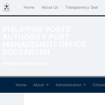
Home
About Us
Transparency Seal
PHILIPPINE PORTS
AUTHORITY PORT
MANAGEMENT OFFICE
SOCSARGEN
Philippine Standard Time:
Home
About
Administration
Citizen