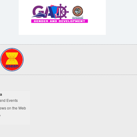
a
and Events
ews on the Web
y