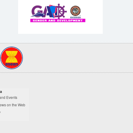
a
and Events
ews on the Web
y