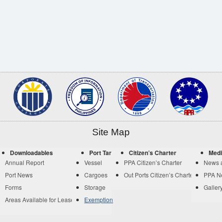
Site Map
Downloadables
Port Tariff
Citizen’s Charter
Medi
Annual Report
Vessel
PPA Citizen’s Charter
News 
Port News
Cargoes
Out Ports Citizen’s Charter
PPA N
Forms
Storage
Galler
Areas Available for Lease
Exemption