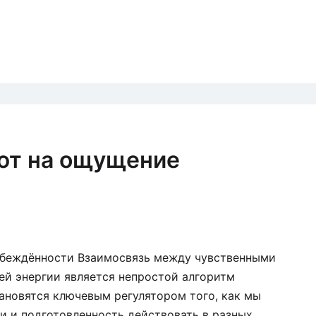
яют на ощущение
убеждённости Взаимосвязь между чувственными
ей энергии является непростой алгоритм
ановятся ключевым регулятором того, как мы
и и подготовленность действовать в разных