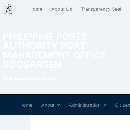
Home
About Us
Transparency Seal
PHILIPPINE PORTS
AUTHORITY PORT
MANAGEMENT OFFICE
SOCSARGEN
Philippine Standard Time:
Home
About
Administration
Citizen