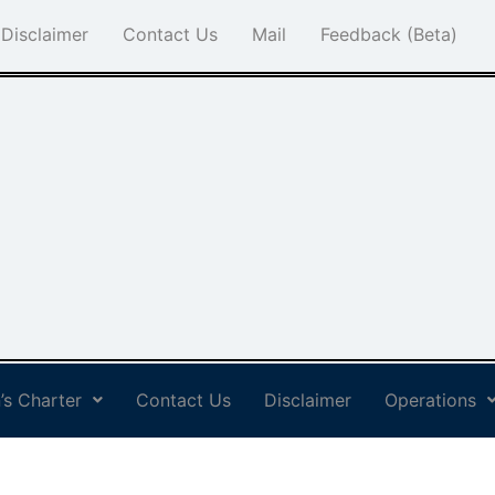
Disclaimer
Contact Us
Mail
Feedback (Beta)
’s Charter
Contact Us
Disclaimer
Operations