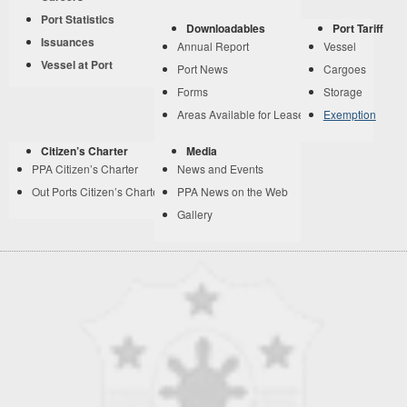
Port Statistics
Downloadables
Port Tariff
Issuances
Annual Report
Vessel
Vessel at Port
Port News
Cargoes
Forms
Storage
Areas Available for Lease
Exemption
Citizen’s Charter
Media
PPA Citizen’s Charter
News and Events
Out Ports Citizen’s Charter
PPA News on the Web
Gallery