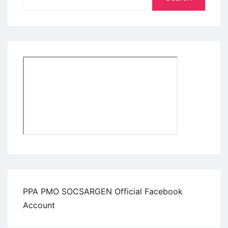
PPA PMO SOCSARGEN Official Facebook
Account