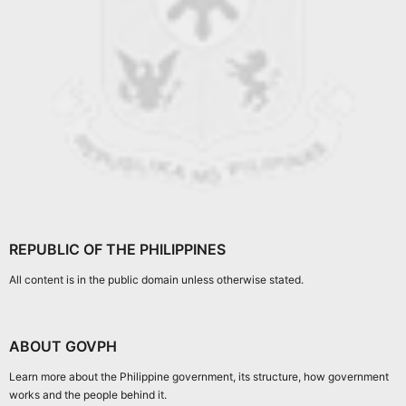
REPUBLIC OF THE PHILIPPINES
All content is in the public domain unless otherwise stated.
ABOUT GOVPH
Learn more about the Philippine government, its structure, how government
works and the people behind it.