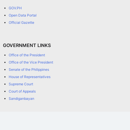
GOV.PH
Open Data Portal
Official Gazette
GOVERNMENT LINKS
Office of the President
Office of the Vice President
Senate of the Philippines
House of Representatives
Supreme Court
Court of Appeals
Sandiganbayan